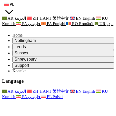
PL
AR
العربية
ZH-HANT
繁體中文
EN
English
KU
Kurdish
FA
فارسی
PA
Punjabi
RO
Română
UR
اردو
Home
Nottingham
Review
Leeds
Przewodniczący Przeglądu
Review
Sussex
Niezależny zespół recenzentów
Przewodniczący Przeglądu
Review
Shrewsbury
Zakres uprawnień
Niezależny zespół recenzentów
Przewodniczący Przeglądu
Raport końcowy z niezależnego przeglądu
Review
Support
Zakres wymagań i obowiązków
Niezależny zespół recenzentów
Często zadawane pytania
Zakres zadań w zakresie oceny macierzyństwa
Kontakt
Leeds
Kontakt
Zakres uprawnień
Kontakt
Anonsy
For Families
Usługi regionalne Leeds
Kontakt
For Families
Reports
Wsparcie psychologiczne dla rodzin
Nottingham
Language
For Families
Proces przekazywania informacji zwrotnych przez rodzinę
Raport końcowy z niezależnego przeglądu
Aktualizacje dla rodzin
Rodzinna Służba Wsparcia Psychologicznego
Wsparcie psychologiczne dla rodzin
Najnowsze informacje
Pierwszy raport z niezależnego przeglądu
Zdarzenia
Wsparcie w sytuacjach kryzysowych związanych ze
Aktualizacje dla rodzin
AR
العربية
ZH-HANT
繁體中文
EN
English
KU
Biuletyny informacyjne
For Families
For Staff
zdrowiem psychicznym
Zdarzenia
Kurdish
FA
فارسی
PL
Polski
Opt Out
Aktualizacje
Wsparcie dla personelu
Usługi regionalne Nottingham
For Staff
Zdarzenia
Głosy personelu
National
Wsparcie dla personelu
Wsparcie psychologiczne dla rodzin
Organizacje charytatywne zajmujące się sepsą
Głosy personelu
For Staff
Wsparcie onkologiczne w czasie ciąży i wokół niej
Wsparcie dla personelu