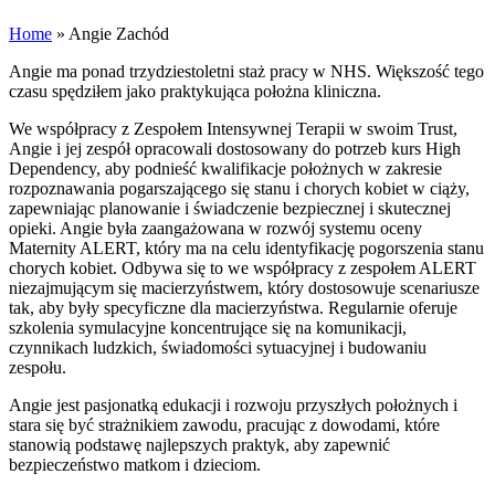
Home
»
Angie Zachód
Angie ma ponad trzydziestoletni staż pracy w NHS. Większość tego
czasu spędziłem jako praktykująca położna kliniczna.
We współpracy z Zespołem Intensywnej Terapii w swoim Trust,
Angie i jej zespół opracowali dostosowany do potrzeb kurs High
Dependency, aby podnieść kwalifikacje położnych w zakresie
rozpoznawania pogarszającego się stanu i chorych kobiet w ciąży,
zapewniając planowanie i świadczenie bezpiecznej i skutecznej
opieki. Angie była zaangażowana w rozwój systemu oceny
Maternity ALERT, który ma na celu identyfikację pogorszenia stanu
chorych kobiet. Odbywa się to we współpracy z zespołem ALERT
niezajmującym się macierzyństwem, który dostosowuje scenariusze
tak, aby były specyficzne dla macierzyństwa. Regularnie oferuje
szkolenia symulacyjne koncentrujące się na komunikacji,
czynnikach ludzkich, świadomości sytuacyjnej i budowaniu
zespołu.
Angie jest pasjonatką edukacji i rozwoju przyszłych położnych i
stara się być strażnikiem zawodu, pracując z dowodami, które
stanowią podstawę najlepszych praktyk, aby zapewnić
bezpieczeństwo matkom i dzieciom.