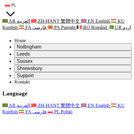
PL
AR
العربية
ZH-HANT
繁體中文
EN
English
KU
Kurdish
FA
فارسی
PA
Punjabi
RO
Română
UR
اردو
Home
Nottingham
Review
Leeds
Przewodniczący Przeglądu
Review
Sussex
Niezależny zespół recenzentów
Przewodniczący Przeglądu
Review
Shrewsbury
Zakres uprawnień
Niezależny zespół recenzentów
Przewodniczący Przeglądu
Raport końcowy z niezależnego przeglądu
Review
Support
Zakres wymagań i obowiązków
Niezależny zespół recenzentów
Często zadawane pytania
Zakres zadań w zakresie oceny macierzyństwa
Kontakt
Leeds
Kontakt
Zakres uprawnień
Kontakt
Anonsy
For Families
Usługi regionalne Leeds
Kontakt
For Families
Reports
Wsparcie psychologiczne dla rodzin
Nottingham
Language
For Families
Proces przekazywania informacji zwrotnych przez rodzinę
Raport końcowy z niezależnego przeglądu
Aktualizacje dla rodzin
Rodzinna Służba Wsparcia Psychologicznego
Wsparcie psychologiczne dla rodzin
Najnowsze informacje
Pierwszy raport z niezależnego przeglądu
Zdarzenia
Wsparcie w sytuacjach kryzysowych związanych ze
Aktualizacje dla rodzin
AR
العربية
ZH-HANT
繁體中文
EN
English
KU
Biuletyny informacyjne
For Families
For Staff
zdrowiem psychicznym
Zdarzenia
Kurdish
FA
فارسی
PL
Polski
Opt Out
Aktualizacje
Wsparcie dla personelu
Usługi regionalne Nottingham
For Staff
Zdarzenia
Głosy personelu
National
Wsparcie dla personelu
Wsparcie psychologiczne dla rodzin
Organizacje charytatywne zajmujące się sepsą
Głosy personelu
For Staff
Wsparcie onkologiczne w czasie ciąży i wokół niej
Wsparcie dla personelu