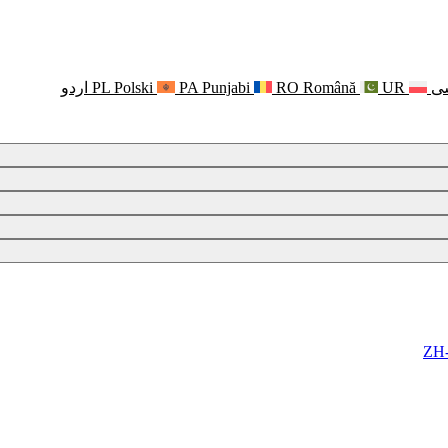
ی
UR
Română
RO
Punjabi
PA
Polski
PL
اردو
ZH