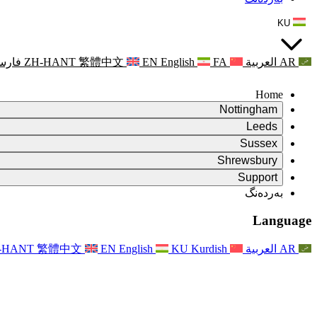
KU
AR
العربية
FA
English
EN
繁體中文
ZH-HANT
فارس
Home
Nottingham
Review
Leeds
کورسی پێداچوونەوە
Review
Sussex
تیمی پێداچوونەوەی سەربەخۆ
کورسی پێداچوونەوە
Review
Shrewsbury
مەرجەکانی سەرچاوە
تیمی پێداچوونەوەی سەربەخۆ
کورسی پێداچوونەوە
Review
Rapora Dawî ya Nirxandina Serbixwe
Support
Mercên Referansê
تیمی پێداچوونەوەی سەربەخۆ
مەرجەکانی پێداچوونەوەی دایکایەتی
Pirsên Pir tên Pirsîn
Leeds
بەردەنگ
بەردەنگ
مەرجەکانی سەرچاوە
ڕاگەیاندن
بەردەنگ
Xizmetên Herêmî yên Leedsê
For Families
بەردەنگ
Reports
For Families
Nottingham
Language
Piştgiriya Derûnî ji bo Malbatan
For Families
Rapora dawî ya Nirxandina Serbixwe
Pêvajoya Nirxandina Malbatê
خزمەتگوزاری پاڵپشتی دەروونی خێزان
Nûvekirinên ji bo Malbatan
Piştgiriya Derûnî ji bo Malbatan
Rapora Yekem a Nirxandina Serbixwe
دوایین نوێکردنەوەکان
Piştgiriya Krîza Tenduristiya Derûnî
ڕووداوەکان
AR
العربية
Kurdish
KU
English
EN
繁體中文
-HANT
نوێکردنەوە بۆ خێزانەکان
For Families
Nûçename
Xizmetên Herêmî yên Nottinghamê
For Staff
ڕووداوەکان
Nûvekirin
Vekişandin
National
پاڵپشتی بۆ ستاف
For Staff
ڕووداوەکان
Xêrxwaziyên Sepsisê
دەنگی ستاف
پاڵپشتی بۆ ستاف
Piştgiriya Derûnî ji bo Malbatan
پشتگیری شێرپەنجە لە دووگیانی و دەوروبەری
دەنگی ستاف
For Staff
ڕێکخراوە پیشەییەکان