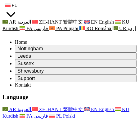
PL
AR
العربية
ZH-HANT
繁體中文
EN
English
KU
Kurdish
FA
فارسی
PA
Punjabi
RO
Română
UR
اردو
Home
Nottingham
Review
Leeds
Przewodniczący Przeglądu
Review
Sussex
Niezależny zespół recenzentów
Przewodniczący Przeglądu
Review
Shrewsbury
Zakres uprawnień
Niezależny zespół recenzentów
Przewodniczący Przeglądu
Raport końcowy z niezależnego przeglądu
Review
Support
Zakres wymagań i obowiązków
Niezależny zespół recenzentów
Często zadawane pytania
Zakres zadań w zakresie oceny macierzyństwa
Kontakt
Leeds
Kontakt
Zakres uprawnień
Kontakt
Anonsy
For Families
Usługi regionalne Leeds
Kontakt
For Families
Reports
Wsparcie psychologiczne dla rodzin
Nottingham
Language
For Families
Proces przekazywania informacji zwrotnych przez rodzinę
Raport końcowy z niezależnego przeglądu
Aktualizacje dla rodzin
Rodzinna Służba Wsparcia Psychologicznego
Wsparcie psychologiczne dla rodzin
Najnowsze informacje
Pierwszy raport z niezależnego przeglądu
Zdarzenia
Wsparcie w sytuacjach kryzysowych związanych ze
Aktualizacje dla rodzin
AR
العربية
ZH-HANT
繁體中文
EN
English
KU
Biuletyny informacyjne
For Families
For Staff
zdrowiem psychicznym
Zdarzenia
Kurdish
FA
فارسی
PL
Polski
Opt Out
Aktualizacje
Wsparcie dla personelu
Usługi regionalne Nottingham
For Staff
Zdarzenia
Głosy personelu
National
Wsparcie dla personelu
Wsparcie psychologiczne dla rodzin
Organizacje charytatywne zajmujące się sepsą
Głosy personelu
For Staff
Wsparcie onkologiczne w czasie ciąży i wokół niej
Wsparcie dla personelu