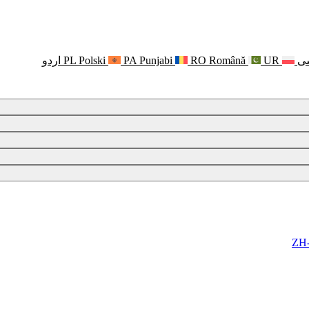
ی
UR
Română
RO
Punjabi
PA
Polski
PL
اردو
ZH