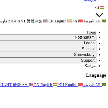
KU
AR
العربية
FA
English
EN
繁體中文
ZH-HANT
فارس
Home
Nottingham
Review
Leeds
کورسی پێداچوونەوە
Review
Sussex
تیمی پێداچوونەوەی سەربەخۆ
کورسی پێداچوونەوە
Review
Shrewsbury
مەرجەکانی سەرچاوە
تیمی پێداچوونەوەی سەربەخۆ
کورسی پێداچوونەوە
Review
Rapora Dawî ya Nirxandina Serbixwe
Support
Mercên Referansê
تیمی پێداچوونەوەی سەربەخۆ
مەرجەکانی پێداچوونەوەی دایکایەتی
Pirsên Pir tên Pirsîn
Leeds
بەردەنگ
بەردەنگ
مەرجەکانی سەرچاوە
ڕاگەیاندن
بەردەنگ
Xizmetên Herêmî yên Leedsê
For Families
بەردەنگ
Reports
For Families
Nottingham
Language
Piştgiriya Derûnî ji bo Malbatan
For Families
Rapora dawî ya Nirxandina Serbixwe
Pêvajoya Nirxandina Malbatê
خزمەتگوزاری پاڵپشتی دەروونی خێزان
Nûvekirinên ji bo Malbatan
Piştgiriya Derûnî ji bo Malbatan
Rapora Yekem a Nirxandina Serbixwe
دوایین نوێکردنەوەکان
Piştgiriya Krîza Tenduristiya Derûnî
ڕووداوەکان
AR
العربية
Kurdish
KU
English
EN
繁體中文
-HANT
نوێکردنەوە بۆ خێزانەکان
For Families
Nûçename
Xizmetên Herêmî yên Nottinghamê
For Staff
ڕووداوەکان
Nûvekirin
Vekişandin
National
پاڵپشتی بۆ ستاف
For Staff
ڕووداوەکان
Xêrxwaziyên Sepsisê
دەنگی ستاف
پاڵپشتی بۆ ستاف
Piştgiriya Derûnî ji bo Malbatan
پشتگیری شێرپەنجە لە دووگیانی و دەوروبەری
دەنگی ستاف
For Staff
ڕێکخراوە پیشەییەکان