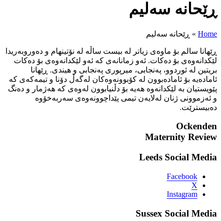
ت ساڵە لە نۆتینهام و دەوروبەریدا
ی کە ئەو لێکدانەوەی بۆ دەکات
 پەنجابی و هیندی. ڕێهانا
ەوەکان لەگەڵ دۆنا و تیمەکەی کە
نیابوون لەوەی کە هەژمار و دەنگ
ێداچوونەوەی سەربەخۆوە