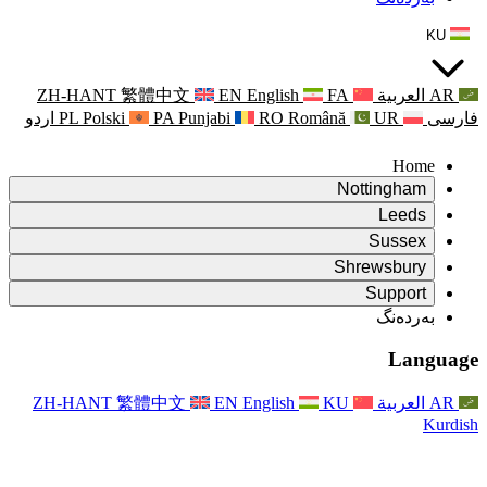
ZH-HANT
繁體中文
EN
Punjabi
PA
Polski
PL
اردو
ۆ
ۆ
Rapora Da
ۆ
یکایەتی
X
Pişt
Rapora d
P
ونی خێزان
Pişt
Rapora Ye
Piştgiri
ZH-HANT
繁體中文
EN
Xizmet
Pişt
یانی و دەوروبەری