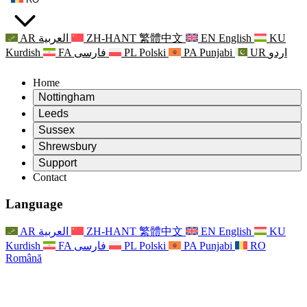
AR
العربية
ZH-HANT
繁體中文
EN
English
KU
Kurdish
FA
فارسی
PL
Polski
PA
Punjabi
UR
اردو
Home
Nottingham
Review
Leeds
Președintele revizuirii
Review
Sussex
Echipa independentă de evaluare
Președintele revizuirii
Review
Shrewsbury
Termeni de referință
Echipa independentă de evaluare
Președintele revizuirii
Raportul final al evaluării independente
Review
Support
Termeni de referință
Echipa independentă de evaluare
Întrebări frecvente
Termeni de referință pentru revizuirea maternității
Contact
Leeds
Contact
Termeni de referință
Contact
Anunţuri
For Families
Servicii regionale Leeds
Contact
For Families
Reports
Sprijin psihologic pentru familii
Nottingham
Language
For Families
Procesul de feedback al familiei
Raportul final al evaluării independente
Actualizări pentru familii
Serviciul de asistență psihologică familială
Sprijin psihologic pentru familii
Ultimele actualizări
Primul raport al evaluării independente
Evenimente
Sprijin în caz de criză în domeniul sănătății mintale
Actualizări pentru familii
AR
العربية
ZH-HANT
繁體中文
EN
English
KU
Buletine informative
For Families
For Staff
Servicii regionale Nottingham
Evenimente
Kurdish
FA
فارسی
PL
Polski
PA
Punjabi
RO
Renunțare
Actualizări
Sprijin pentru personal
National
For Staff
Română
Evenimente
Vocile personalului
Sepsis Charities
Sprijin pentru personal
Sprijin psihologic pentru familii
Suport pentru cancer în timpul și în jurul sarcinii
Vocile personalului
For Staff
Organizații de consiliere profesională
Sprijin pentru personal
Organizațiile naționale pentru pierderea copilului