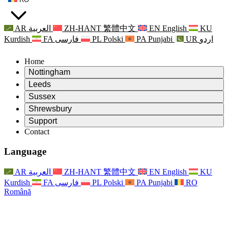
AR
العربية
ZH-HANT
繁體中文
EN
English
KU
Kurdish
FA
فارسی
PL
Polski
PA
Punjabi
UR
اردو
Home
Nottingham
Review
Leeds
Președintele revizuirii
Review
Sussex
Echipa independentă de evaluare
Președintele revizuirii
Review
Shrewsbury
Termeni de referință
Echipa independentă de evaluare
Președintele revizuirii
Raportul final al evaluării independente
Review
Support
Termeni de referință
Echipa independentă de evaluare
Întrebări frecvente
Termeni de referință pentru revizuirea maternității
Contact
Leeds
Contact
Termeni de referință
Contact
Anunţuri
For Families
Servicii regionale Leeds
Contact
For Families
Reports
Sprijin psihologic pentru familii
Nottingham
Language
For Families
Procesul de feedback al familiei
Raportul final al evaluării independente
Actualizări pentru familii
Serviciul de asistență psihologică familială
Sprijin psihologic pentru familii
Ultimele actualizări
Primul raport al evaluării independente
Evenimente
Sprijin în caz de criză în domeniul sănătății mintale
Actualizări pentru familii
AR
العربية
ZH-HANT
繁體中文
EN
English
KU
Buletine informative
For Families
For Staff
Servicii regionale Nottingham
Evenimente
Kurdish
FA
فارسی
PL
Polski
PA
Punjabi
RO
Renunțare
Actualizări
Sprijin pentru personal
National
For Staff
Română
Evenimente
Vocile personalului
Sepsis Charities
Sprijin pentru personal
Sprijin psihologic pentru familii
Suport pentru cancer în timpul și în jurul sarcinii
Vocile personalului
For Staff
Organizații de consiliere profesională
Sprijin pentru personal
Organizațiile naționale pentru pierderea copilului