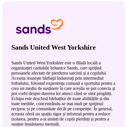
Sands United West Yorkshire
Sands United West Yorkshire este o filială locală a
organizației caritabile britanice Sands, care sprijină
persoanele afectate de pierderea sarcinii și a copilului.
Aceasta reunește bărbații îndurerați prin intermediul
fotbalului, folosind experiența comună a sportului pentru a
crea un mediu de susținere în care aceștia se pot conecta și
pot vorbi despre durerea lor atunci când se simt pregătiți.
Echipa este deschisă bărbaților de toate abilitățile și din
toate mediile, concentrându-se mai mult pe sprijinul
reciproc și pe comunitate decât pe competiție. În general,
aceasta oferă un spațiu sigur și informal pentru a reduce
izolarea, pentru a-și aminti de copiii pierduți și pentru a
susține bunăstarea mentală.