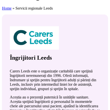
Home
»
Servicii regionale Leeds
Îngrijitori Leeds
Carers Leeds este o organizație caritabilă care sprijină
îngrijitorii neremunerați din 1996. Oferă informații,
îndrumare și sprijin pentru îngrijitorii adulți și părinți din
Leeds, inclusiv prin intermediul liniei lor de asistență,
sprijin individual, grupuri și sprijin în spitale.
Aceștia au o prezență puternică în unitățile sanitare.
Aceștia sprijină îngrijitorii și personalul în momentele
cheie ale parcursului unui pacient, ajutând la identificarea