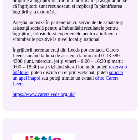
timpurie a îngrijitorilor, oferind îndrumare și asigurându-se
că îngrijitorii sunt recunoscuți și implicați în planificarea
îngrijirii și a externării.
Aceștia lucrează în parteneriat cu serviciile de sănătate și
asistență socială pentru a îmbunătăți rezultatele pentru
îngrijitori, folosindu-și experiențele pentru a influența
schimbările pozitive la nivel local și național.
Îngrijitorii neremunerați din Leeds pot contacta Carers
Leeds sunând la linia de asistență la numărul 0113 380
4300 (luni, miercuri, joi și vineri – 9:00 – 16:30 și marți:
9:00 – 18:30) sau vizitând site-ul lor, unde puteți
rezerva o
întâlnire
, puteți discuta cu ei prin webchat, puteți
solicita
un apel înapoi
sau puteți trimite un e-mail
către Carers
Leeds
.
https://www.carersleeds.org.uk/