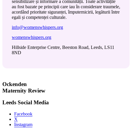
sensibilizare și informare a comunității. Toate activitățile
au fost bazate pe principii care iau în considerare traumele,
acordând prioritate siguranței, împuternicirii, legăturii între
egali și competenței culturale.
info@womenswhispers.org
womenswhispers.org
Hillside Enterprise Centre, Beeston Road, Leeds, LS11
8ND
Ockenden
Maternity Review
Leeds Social Media
Facebook
X
Instagram