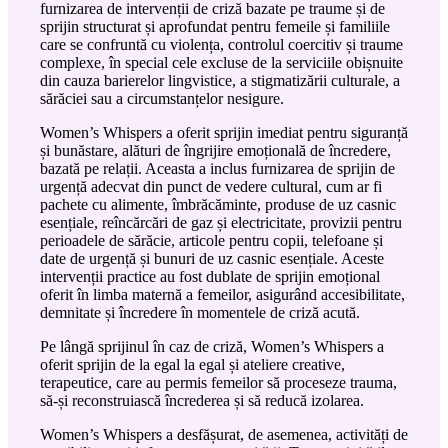
furnizarea de intervenții de criză bazate pe traume și de
sprijin structurat și aprofundat pentru femeile și familiile
care se confruntă cu violența, controlul coercitiv și traume
complexe, în special cele excluse de la serviciile obișnuite
din cauza barierelor lingvistice, a stigmatizării culturale, a
sărăciei sau a circumstanțelor nesigure.
Women’s Whispers a oferit sprijin imediat pentru siguranță
și bunăstare, alături de îngrijire emoțională de încredere,
bazată pe relații. Aceasta a inclus furnizarea de sprijin de
urgență adecvat din punct de vedere cultural, cum ar fi
pachete cu alimente, îmbrăcăminte, produse de uz casnic
esențiale, reîncărcări de gaz și electricitate, provizii pentru
perioadele de sărăcie, articole pentru copii, telefoane și
date de urgență și bunuri de uz casnic esențiale. Aceste
intervenții practice au fost dublate de sprijin emoțional
oferit în limba maternă a femeilor, asigurând accesibilitate,
demnitate și încredere în momentele de criză acută.
Pe lângă sprijinul în caz de criză, Women’s Whispers a
oferit sprijin de la egal la egal și ateliere creative,
terapeutice, care au permis femeilor să proceseze trauma,
să-și reconstruiască încrederea și să reducă izolarea.
Women’s Whispers a desfășurat, de asemenea, activități de