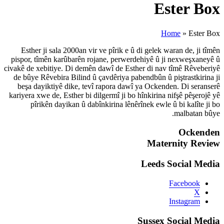
Esther ji sala 2000an vir ve p
pispor, tîmên karûbarên rojane
civakê de xebitiye. Di demên dawî
de bûye Rêvebira Bilind û çavdê
beşa dayiktiyê dike, tevî rap
kariyera xwe de, Esther bi dilger
pîrikên dayikan û dabînkir