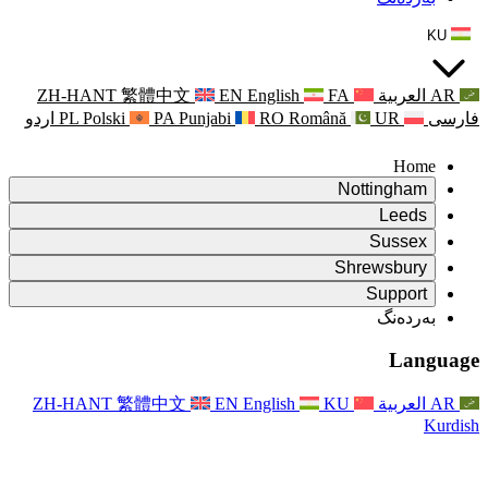
ZH-HANT
繁體中文
EN
Punjabi
PA
Polski
PL
اردو
ۆ
ۆ
Rapora Da
ۆ
یکایەتی
X
Pişt
Rapora d
P
ونی خێزان
Pişt
Rapora Ye
Piştgiri
ZH-HANT
繁體中文
EN
Xizmet
Pişt
یانی و دەوروبەری