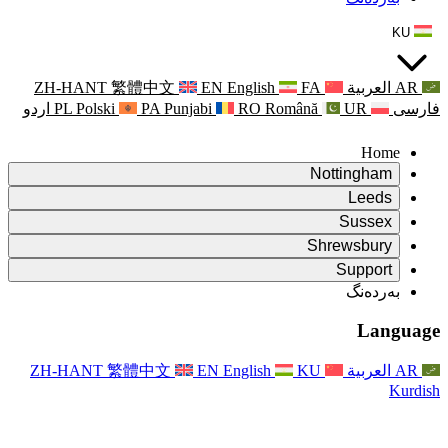
ZH-HANT
繁體中文
EN
Punjabi
PA
Polski
PL
اردو
ۆ
ۆ
Rapora Da
ۆ
یکایەتی
X
Pişt
Rapora d
P
ونی خێزان
Pişt
Rapora Ye
Piştgiri
ZH-HANT
繁體中文
EN
Xizmet
Pişt
یانی و دەوروبەری