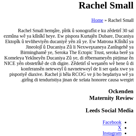
Rachel Small hemşîre, pîri
ezmûna wê ya klînîkî heye. Ew p
Ektopîk û tevliheviyên ducaniyê
Jineolojî û Ducaniya
Birminghamê ye, Seroka 
Komeleya Yekîneyên Ducaniya Zû
NICE yên obstetrîkê de cih digire
konferansên neteweyî û 
pisporiyê diaxive. Rachel ji 
girîng di tenduristiya ji