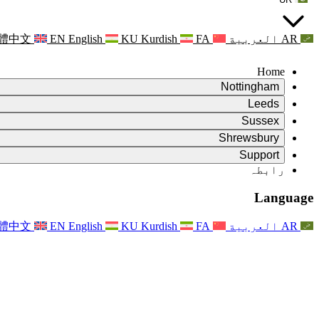
AR
العربية
FA
Kurdish
KU
English
EN
體中文
Home
Nottingham
Review
Leeds
جائزہ کے چیئرمین
Review
Sussex
آزاد جائزہ ٹیم
جائزہ کے چیئرمین
Review
Shrewsbury
حوالہ جات کی شرائط
آزاد جائزہ ٹیم
جائزہ کے چیئرمین
Review
آزاد جائزہ کی حتمی رپورٹ
Support
حوالہ کی شرائط
آزاد جائزہ ٹیم
اکثر پوچھے گئے سوالات
زچگی کے جائزے کے لئے حوالہ کی شرائط
Leeds
رابطہ
رابطہ
حوالہ جات کی شرائط
رابطہ
اعلانات
For Families
علاقائی خدمات لیڈز
رابطہ
For Families
Reports
Nottingham
خاندانوں کے لیے نفسیاتی معاونت
Language
For Families
فیملی فیڈ بیک کا عمل
آزاد جائزہ کی حتمی رپورٹ
فیملیز کے لیے اپڈیٹس
خاندانی نفسیاتی مدد کی خدمت
خاندانوں کے لیے نفسیاتی معاونت
تازہ ترین اپ ڈیٹس
آزاد جائزہ کی پہلی رپورٹ
واقعات
دماغی صحت کے بحران کی حمایت
خاندانوں کے لئے تازہ ترین معلومات
AR
العربية
FA
Kurdish
KU
English
EN
體中文
خبرنامے
For Families
For Staff
علاقائی خدمات ناٹنگھم
واقعات
اپڈیٹس
آپٹ آؤٹ کریں۔
National
عملے کے لئے مدد
For Staff
واقعات
اسٹاف وائسز
سیپسس چیریٹیز
عملے کے لئے مدد
خاندانوں کے لیے نفسیاتی معاونت
حمل کے دوران اور اس کے آس پاس کینسر کی مدد
اسٹاف وائسز
For Staff
پیشہ ورانہ مشاورتی تنظیمیں
عملے کے لئے مدد
بچوں کے ضیاع کی قومی تنظیمیں
Other
جب کسی بچے کو معذوری ہو تو خاندانوں کی مدد