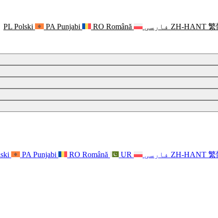
繁
ZH-HANT
فارسی
Română
RO
Punjabi
PA
Polski
PL
繁
ZH-HANT
فارسی
UR
Română
RO
Punjabi
PA
ski