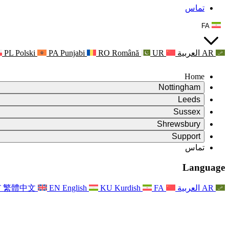
تماس
FA
AR
العربية
UR
Română
RO
Punjabi
PA
Polski
PL
Home
Nottingham
Review
Leeds
رئیس بررسی
Review
Sussex
تیم بررسی مستقل
رئیس بررسی
Review
Shrewsbury
شرایط مرجع
تیم بررسی مستقل
رئیس بررسی
Review
Support
گزارش نهایی بررسی مستقل
شرایط مرجع
تیم بررسی مستقل
شرح وظایف برای بررسی زایمان
سوالات متداول
Leeds
تماس
تماس
شرایط مرجع
اطلاعیه ها
تماس
خدمات منطقه‌ای لیدز
For Families
تماس
Reports
For Families
Nottingham
Language
حمایت روانی از خانواده‌ها
For Families
گزارش نهایی بررسی مستقل
فرآیند بازخورد خانواده
خدمات پشتیبانی روانشناختی خانواده
به‌روزرسانی‌ها برای خانواده‌ها
حمایت روانی از خانواده‌ها
اولین گزارش از نشریه ایندیپندنت ریویو
آخرین به‌روزرسانی‌ها
پشتیبانی بحران سلامت روان
رویدادها
AR
العربية
FA
Kurdish
KU
English
EN
繁體中文
T
به روز رسانی برای خانواده ها
For Families
خبرنامه‌ها
خدمات منطقه‌ای ناتینگهام
For Staff
رویدادها
به‌روزرسانی‌ها
انصراف
National
پشتیبانی از کارکنان
For Staff
رویدادها
خیریه‌های سپسیس
صدای کارکنان
پشتیبانی از کارکنان
حمایت روانی از خانواده‌ها
حمایت از سرطان در دوران بارداری و پیرامون آن
صدای کارکنان