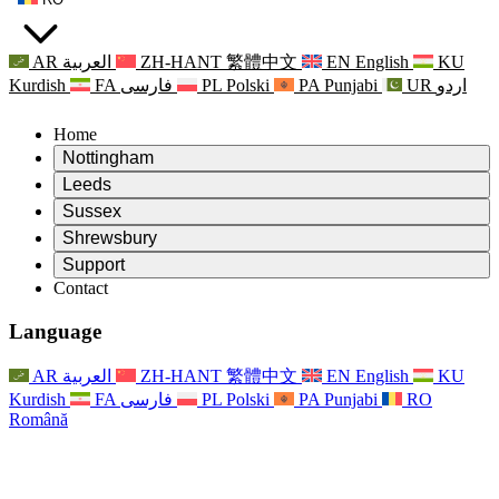
AR
العربية
ZH-HANT
繁體中文
EN
English
KU
Kurdish
FA
فارسی
PL
Polski
PA
Punjabi
UR
اردو
Home
Nottingham
Review
Leeds
Președintele revizuirii
Review
Sussex
Echipa independentă de evaluare
Președintele revizuirii
Review
Shrewsbury
Termeni de referință
Echipa independentă de evaluare
Președintele revizuirii
Raportul final al evaluării independente
Review
Support
Termeni de referință
Echipa independentă de evaluare
Întrebări frecvente
Termeni de referință pentru revizuirea maternității
Contact
Leeds
Contact
Termeni de referință
Contact
Anunţuri
For Families
Servicii regionale Leeds
Contact
For Families
Reports
Sprijin psihologic pentru familii
Nottingham
Language
For Families
Procesul de feedback al familiei
Raportul final al evaluării independente
Actualizări pentru familii
Serviciul de asistență psihologică familială
Sprijin psihologic pentru familii
Ultimele actualizări
Primul raport al evaluării independente
Evenimente
Sprijin în caz de criză în domeniul sănătății mintale
Actualizări pentru familii
AR
العربية
ZH-HANT
繁體中文
EN
English
KU
Buletine informative
For Families
For Staff
Servicii regionale Nottingham
Evenimente
Kurdish
FA
فارسی
PL
Polski
PA
Punjabi
RO
Renunțare
Actualizări
Sprijin pentru personal
National
For Staff
Română
Evenimente
Vocile personalului
Sepsis Charities
Sprijin pentru personal
Sprijin psihologic pentru familii
Suport pentru cancer în timpul și în jurul sarcinii
Vocile personalului
For Staff
Organizații de consiliere profesională
Sprijin pentru personal
Organizațiile naționale pentru pierderea copilului