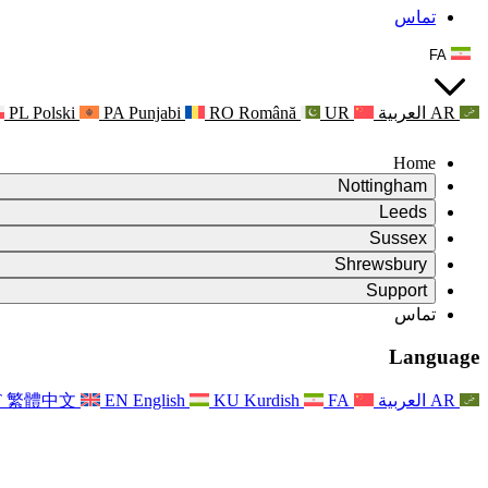
تماس
FA
AR
العربية
UR
Română
RO
Punjabi
PA
Polski
PL
Home
Nottingham
Review
Leeds
رئیس بررسی
Review
Sussex
تیم بررسی مستقل
رئیس بررسی
Review
Shrewsbury
شرایط مرجع
تیم بررسی مستقل
رئیس بررسی
Review
Support
گزارش نهایی بررسی مستقل
شرایط مرجع
تیم بررسی مستقل
شرح وظایف برای بررسی زایمان
سوالات متداول
Leeds
تماس
تماس
شرایط مرجع
اطلاعیه ها
تماس
خدمات منطقه‌ای لیدز
For Families
تماس
Reports
For Families
Nottingham
Language
حمایت روانی از خانواده‌ها
For Families
گزارش نهایی بررسی مستقل
فرآیند بازخورد خانواده
خدمات پشتیبانی روانشناختی خانواده
به‌روزرسانی‌ها برای خانواده‌ها
حمایت روانی از خانواده‌ها
اولین گزارش از نشریه ایندیپندنت ریویو
آخرین به‌روزرسانی‌ها
پشتیبانی بحران سلامت روان
رویدادها
AR
العربية
FA
Kurdish
KU
English
EN
繁體中文
T
به روز رسانی برای خانواده ها
For Families
خبرنامه‌ها
خدمات منطقه‌ای ناتینگهام
For Staff
رویدادها
به‌روزرسانی‌ها
انصراف
National
پشتیبانی از کارکنان
For Staff
رویدادها
خیریه‌های سپسیس
صدای کارکنان
پشتیبانی از کارکنان
حمایت روانی از خانواده‌ها
حمایت از سرطان در دوران بارداری و پیرامون آن
صدای کارکنان