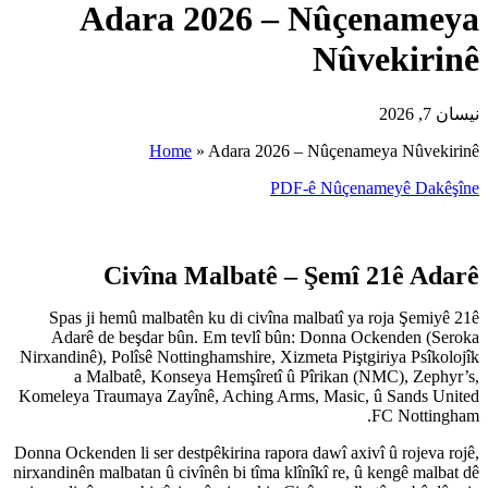
Adara 202
Home
»
Adar
Civîna Malb
Spas ji hemû malbatên ku di
Adarê de beşdar bûn. Em t
Nirxandinê), Polîsê Nottinghamsh
a Malbatê, Konseya Hemş
Komeleya Traumaya Zayînê, Ach
Donna Ockenden li ser destpêkirin
nirxandinên malbatan û civînên bi