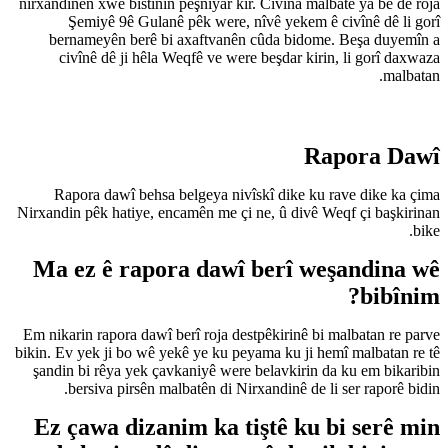
nirxandinên xwe bistînin pêşniya
Şemiyê 9ê Gulanê pêk we
bernameyên berê bi axaftv
civînê dê ji hêla Weqfê ve
Rapora dawî behsa belgeya
Nirxandin pêk hatiye, encamên m
Ma ez ê rapora da
Em nikarin rapora dawî berî roj
bikin. Ev yek ji bo wê yekê ye k
şandin bi rêya yek çavkaniyê 
bersiva pirsên malbatên d
Ez çawa dizanim ka