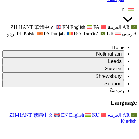
ZH-HANT
繁體中文
EN
Punjabi
PA
Polski
PL
اردو
ۆ
ۆ
Rapora Da
ۆ
یکایەتی
X
Pişt
Rapora d
P
ونی خێزان
Pişt
Rapora Ye
Piştgiri
ZH-HANT
繁體中文
EN
Xizmet
Pişt
یانی و دەوروبەری