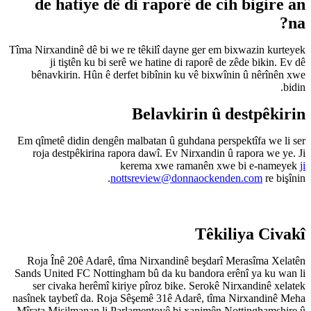
de hatiye dê di r
Tîma Nirxandinê dê bi we re têki
ji tiştên ku bi serê we h
bênavkirin. Hûn ê derfet bi
Bel
Em qîmetê didin dengên malbata
roja destpêkirina rapora da
kerema
nottsrev
Roja Înê 20ê Adarê, tîma Ni
Sands United FC Nottingham bû 
ser civaka herêmî kiriye pî
nasînek taybetî da. Roja Sêşem
Mîrata Misilmanan li Parlamen