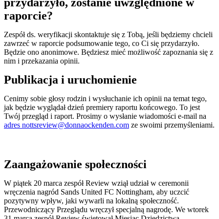
przydarzyło, zostanie uwzględnione w
raporcie?
Zespół ds. weryfikacji skontaktuje się z Tobą, jeśli będziemy chcieli
zawrzeć w raporcie podsumowanie tego, co Ci się przydarzyło.
Będzie ono anonimowe. Będziesz mieć możliwość zapoznania się z
nim i przekazania opinii.
Publikacja i uruchomienie
Cenimy sobie głosy rodzin i wysłuchanie ich opinii na temat tego,
jak będzie wyglądał dzień premiery raportu końcowego. To jest
Twój przegląd i raport. Prosimy o wysłanie wiadomości e-mail na
adres nottsreview@donnaockenden.com
ze swoimi przemyśleniami.
Zaangażowanie społeczności
W piątek 20 marca zespół Review wziął udział w ceremonii
wręczenia nagród Sands United FC Nottingham, aby uczcić
pozytywny wpływ, jaki wywarli na lokalną społeczność.
Przewodniczący Przeglądu wręczył specjalną nagrodę. We wtorek
31 marca zespół Review świętował Miesiąc Dziedzictwa