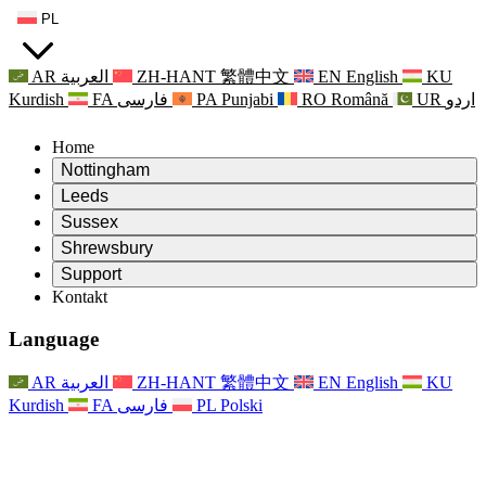
PL
AR
العربية
ZH-HANT
繁體中文
EN
English
KU
Kurdish
FA
فارسی
PA
Punjabi
RO
Română
UR
اردو
Home
Nottingham
Review
Leeds
Przewodniczący Przeglądu
Review
Sussex
Niezależny zespół recenzentów
Przewodniczący Przeglądu
Review
Shrewsbury
Zakres uprawnień
Niezależny zespół recenzentów
Przewodniczący Przeglądu
Raport końcowy z niezależnego przeglądu
Review
Support
Zakres wymagań i obowiązków
Niezależny zespół recenzentów
Często zadawane pytania
Zakres zadań w zakresie oceny macierzyństwa
Kontakt
Leeds
Kontakt
Zakres uprawnień
Kontakt
Anonsy
For Families
Usługi regionalne Leeds
Kontakt
For Families
Reports
Wsparcie psychologiczne dla rodzin
Nottingham
Language
For Families
Proces przekazywania informacji zwrotnych przez rodzinę
Raport końcowy z niezależnego przeglądu
Aktualizacje dla rodzin
Rodzinna Służba Wsparcia Psychologicznego
Wsparcie psychologiczne dla rodzin
Najnowsze informacje
Pierwszy raport z niezależnego przeglądu
Zdarzenia
Wsparcie w sytuacjach kryzysowych związanych ze
Aktualizacje dla rodzin
AR
العربية
ZH-HANT
繁體中文
EN
English
KU
Biuletyny informacyjne
For Families
For Staff
zdrowiem psychicznym
Zdarzenia
Kurdish
FA
فارسی
PL
Polski
Opt Out
Aktualizacje
Wsparcie dla personelu
Usługi regionalne Nottingham
For Staff
Zdarzenia
Głosy personelu
National
Wsparcie dla personelu
Wsparcie psychologiczne dla rodzin
Organizacje charytatywne zajmujące się sepsą
Głosy personelu
For Staff
Wsparcie onkologiczne w czasie ciąży i wokół niej
Wsparcie dla personelu