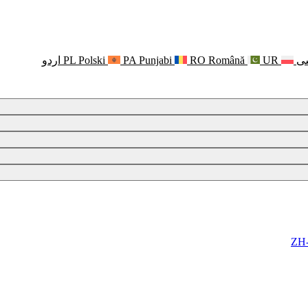
ی
UR
Română
RO
Punjabi
PA
Polski
PL
اردو
ZH