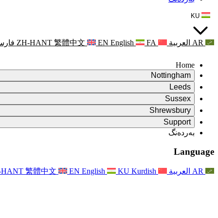
KU
AR
العربية
FA
English
EN
繁體中文
ZH-HANT
فارس
Home
Nottingham
Review
Leeds
کورسی پێداچوونەوە
Review
Sussex
تیمی پێداچوونەوەی سەربەخۆ
کورسی پێداچوونەوە
Review
Shrewsbury
مەرجەکانی سەرچاوە
تیمی پێداچوونەوەی سەربەخۆ
کورسی پێداچوونەوە
Review
Rapora Dawî ya Nirxandina Serbixwe
Support
Mercên Referansê
تیمی پێداچوونەوەی سەربەخۆ
مەرجەکانی پێداچوونەوەی دایکایەتی
Pirsên Pir tên Pirsîn
Leeds
بەردەنگ
بەردەنگ
مەرجەکانی سەرچاوە
ڕاگەیاندن
بەردەنگ
Xizmetên Herêmî yên Leedsê
For Families
بەردەنگ
Reports
For Families
Nottingham
Language
Piştgiriya Derûnî ji bo Malbatan
For Families
Rapora dawî ya Nirxandina Serbixwe
Pêvajoya Nirxandina Malbatê
خزمەتگوزاری پاڵپشتی دەروونی خێزان
Nûvekirinên ji bo Malbatan
Piştgiriya Derûnî ji bo Malbatan
Rapora Yekem a Nirxandina Serbixwe
دوایین نوێکردنەوەکان
Piştgiriya Krîza Tenduristiya Derûnî
ڕووداوەکان
AR
العربية
Kurdish
KU
English
EN
繁體中文
-HANT
نوێکردنەوە بۆ خێزانەکان
For Families
Nûçename
Xizmetên Herêmî yên Nottinghamê
For Staff
ڕووداوەکان
Nûvekirin
Vekişandin
National
پاڵپشتی بۆ ستاف
For Staff
ڕووداوەکان
Xêrxwaziyên Sepsisê
دەنگی ستاف
پاڵپشتی بۆ ستاف
Piştgiriya Derûnî ji bo Malbatan
پشتگیری شێرپەنجە لە دووگیانی و دەوروبەری
دەنگی ستاف
For Staff
ڕێکخراوە پیشەییەکان