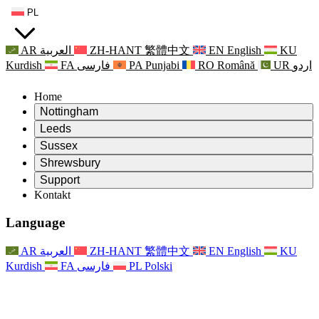
PL
AR
العربية
ZH-HANT
繁體中文
EN
English
KU
Kurdish
FA
فارسی
PA
Punjabi
RO
Română
UR
اردو
Home
Nottingham
Review
Leeds
Przewodniczący Przeglądu
Review
Sussex
Niezależny zespół recenzentów
Przewodniczący Przeglądu
Review
Shrewsbury
Zakres uprawnień
Niezależny zespół recenzentów
Przewodniczący Przeglądu
Raport końcowy z niezależnego przeglądu
Review
Support
Zakres wymagań i obowiązków
Niezależny zespół recenzentów
Często zadawane pytania
Zakres zadań w zakresie oceny macierzyństwa
Kontakt
Leeds
Kontakt
Zakres uprawnień
Kontakt
Anonsy
For Families
Usługi regionalne Leeds
Kontakt
For Families
Reports
Wsparcie psychologiczne dla rodzin
Nottingham
Language
For Families
Proces przekazywania informacji zwrotnych przez rodzinę
Raport końcowy z niezależnego przeglądu
Aktualizacje dla rodzin
Rodzinna Służba Wsparcia Psychologicznego
Wsparcie psychologiczne dla rodzin
Najnowsze informacje
Pierwszy raport z niezależnego przeglądu
Zdarzenia
Wsparcie w sytuacjach kryzysowych związanych ze
Aktualizacje dla rodzin
AR
العربية
ZH-HANT
繁體中文
EN
English
KU
Biuletyny informacyjne
For Families
For Staff
zdrowiem psychicznym
Zdarzenia
Kurdish
FA
فارسی
PL
Polski
Opt Out
Aktualizacje
Wsparcie dla personelu
Usługi regionalne Nottingham
For Staff
Zdarzenia
Głosy personelu
National
Wsparcie dla personelu
Wsparcie psychologiczne dla rodzin
Organizacje charytatywne zajmujące się sepsą
Głosy personelu
For Staff
Wsparcie onkologiczne w czasie ciąży i wokół niej
Wsparcie dla personelu