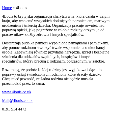
Home
»
4Louis
4Louis to brytyjska organizacja charytatywna, która działa w całym
kraju, aby wspierać wszystkich dotkniętych poronieniem, martwym
urodzeniem i śmiercią dziecka. Organizacja pracuje również nad
poprawą opieki, jaką pogrążone w żałobie rodziny otrzymują od
pracowników służby zdrowia i innych specjalistów.
Dostarczają pudełka pamięci wypełnione pamiątkami i pamiątkami,
aby pomóc rodzinom stworzyć trwałe wspomnienia o ukochanej
osobie. Zapewniają również przydatne narzędzia, sprzęt i bezpłatne
szkolenia dla oddziałów szpitalnych, hospicjów i innych
specjalistów, którzy pracują z rodzinami pogrążonymi w żałobie.
Rozumieją, że podróż każdej rodziny jest wyjątkowa i dążą do
poprawy usług świadczonych rodzinom, które straciły dziecko.
Chcą mieć pewność, że żadna rodzina nie będzie musiała
przechodzić przez to sama.
www.4louis.co.uk
Mail@4louis.co.uk
0191 514 4473