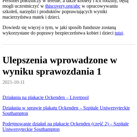
Personel położniczy w terenie, a także kobiety i ich rodziny, będą
mogli uczestniczyć w
thiscovery.org/abc
w opracowywaniu
szkoleń, narzędzi i produktów poprawiających wyniki
macierzyństwa matek i dzieci.
Dowiedz się więcej o tym, w jaki sposób fundusze zostaną
wykorzystane do poprawy bezpieczeństwa kobiet i dzieci
tutaj
.
Ulepszenia wprowadzone w
wyniku sprawozdania 1
2021-10-11
Działania na plakacie Ockenden – Liverpool
Działania w sprawie plakatu Ockenden – Szpitale Uniwersyteckie
Southampton
Podejmowanie działań na plakacie Ockenden (część 2) – Szpitale
Uniwersyteckie Southampton