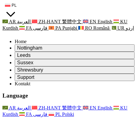
PL
AR
العربية
ZH-HANT
繁體中文
EN
English
KU
Kurdish
FA
فارسی
PA
Punjabi
RO
Română
UR
اردو
Home
Nottingham
Review
Leeds
Przewodniczący Przeglądu
Review
Sussex
Niezależny zespół recenzentów
Przewodniczący Przeglądu
Review
Shrewsbury
Zakres uprawnień
Niezależny zespół recenzentów
Przewodniczący Przeglądu
Raport końcowy z niezależnego przeglądu
Review
Support
Zakres wymagań i obowiązków
Niezależny zespół recenzentów
Często zadawane pytania
Zakres zadań w zakresie oceny macierzyństwa
Kontakt
Leeds
Kontakt
Zakres uprawnień
Kontakt
Anonsy
For Families
Usługi regionalne Leeds
Kontakt
For Families
Reports
Wsparcie psychologiczne dla rodzin
Nottingham
Language
For Families
Proces przekazywania informacji zwrotnych przez rodzinę
Raport końcowy z niezależnego przeglądu
Aktualizacje dla rodzin
Rodzinna Służba Wsparcia Psychologicznego
Wsparcie psychologiczne dla rodzin
Najnowsze informacje
Pierwszy raport z niezależnego przeglądu
Zdarzenia
Wsparcie w sytuacjach kryzysowych związanych ze
Aktualizacje dla rodzin
AR
العربية
ZH-HANT
繁體中文
EN
English
KU
Biuletyny informacyjne
For Families
For Staff
zdrowiem psychicznym
Zdarzenia
Kurdish
FA
فارسی
PL
Polski
Opt Out
Aktualizacje
Wsparcie dla personelu
Usługi regionalne Nottingham
For Staff
Zdarzenia
Głosy personelu
National
Wsparcie dla personelu
Wsparcie psychologiczne dla rodzin
Organizacje charytatywne zajmujące się sepsą
Głosy personelu
For Staff
Wsparcie onkologiczne w czasie ciąży i wokół niej
Wsparcie dla personelu