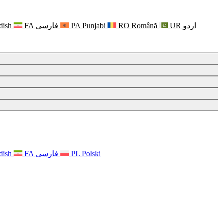
dish
FA
فارسی
PA
Punjabi
RO
Română
UR
اردو
 psychicznym
dish
FA
فارسی
PL
Polski