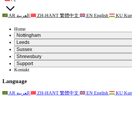
AR
العربية
ZH-HANT
繁體中文
EN
English
KU
Kur
Home
Nottingham
Review
Leeds
Przewodniczący Przeglądu
Review
Sussex
Niezależny zespół recenzentów
Przewodniczący Przeglądu
Review
Shrewsbury
Zakres uprawnień
Niezależny zespół recenzentów
Przewodniczący Przeglądu
Raport końcowy z niezależnego przeglądu
Review
Support
Zakres wymagań i obowiązków
Niezależny zespół recenzentów
Często zadawane pytania
Zakres zadań w zakresie oceny macierzyństwa
Kontakt
Leeds
Kontakt
Zakres uprawnień
Kontakt
Anonsy
For Families
Usługi regionalne Leeds
Kontakt
For Families
Reports
Wsparcie psychologiczne dla rodzin
Nottingham
Language
For Families
Proces przekazywania informacji zwrotnych przez rodzinę
Raport końcowy z niezależnego przeglądu
Aktualizacje dla rodzin
Rodzinna Służba Wsparcia Psychologicznego
Wsparcie psychologiczne dla rodzin
Najnowsze informacje
Pierwszy raport z niezależnego przeglądu
Zdarzenia
Wsparcie w sytuacjach kryzysowych związanych ze zdrowiem
Aktualizacje dla rodzin
AR
العربية
ZH-HANT
繁體中文
EN
English
KU
Kur
Biuletyny informacyjne
For Families
For Staff
Usługi regionalne Nottingham
Zdarzenia
Opt Out
Aktualizacje
Wsparcie dla personelu
National
For Staff
Zdarzenia
Głosy personelu
Organizacje charytatywne zajmujące się sepsą
Wsparcie dla personelu
Wsparcie psychologiczne dla rodzin
Wsparcie onkologiczne w czasie ciąży i wokół niej
Głosy personelu
For Staff
Organizacje doradztwa zawodowego
Wsparcie dla personelu
Krajowe organizacje zajmujące się utratą dziecka
Other
Wsparcie dla rodzin, gdy dziecko jest niepełnosprawne
GMC i NMC