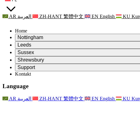
AR
العربية
ZH-HANT
繁體中文
EN
English
KU
Kur
Home
Nottingham
Review
Leeds
Przewodniczący Przeglądu
Review
Sussex
Niezależny zespół recenzentów
Przewodniczący Przeglądu
Review
Shrewsbury
Zakres uprawnień
Niezależny zespół recenzentów
Przewodniczący Przeglądu
Raport końcowy z niezależnego przeglądu
Review
Support
Zakres wymagań i obowiązków
Niezależny zespół recenzentów
Często zadawane pytania
Zakres zadań w zakresie oceny macierzyństwa
Kontakt
Leeds
Kontakt
Zakres uprawnień
Kontakt
Anonsy
For Families
Usługi regionalne Leeds
Kontakt
For Families
Reports
Wsparcie psychologiczne dla rodzin
Nottingham
Language
For Families
Proces przekazywania informacji zwrotnych przez rodzinę
Raport końcowy z niezależnego przeglądu
Aktualizacje dla rodzin
Rodzinna Służba Wsparcia Psychologicznego
Wsparcie psychologiczne dla rodzin
Najnowsze informacje
Pierwszy raport z niezależnego przeglądu
Zdarzenia
Wsparcie w sytuacjach kryzysowych związanych ze zdrowiem
Aktualizacje dla rodzin
AR
العربية
ZH-HANT
繁體中文
EN
English
KU
Kur
Biuletyny informacyjne
For Families
For Staff
Usługi regionalne Nottingham
Zdarzenia
Opt Out
Aktualizacje
Wsparcie dla personelu
National
For Staff
Zdarzenia
Głosy personelu
Organizacje charytatywne zajmujące się sepsą
Wsparcie dla personelu
Wsparcie psychologiczne dla rodzin
Wsparcie onkologiczne w czasie ciąży i wokół niej
Głosy personelu
For Staff
Organizacje doradztwa zawodowego
Wsparcie dla personelu
Krajowe organizacje zajmujące się utratą dziecka
Other
Wsparcie dla rodzin, gdy dziecko jest niepełnosprawne
GMC i NMC