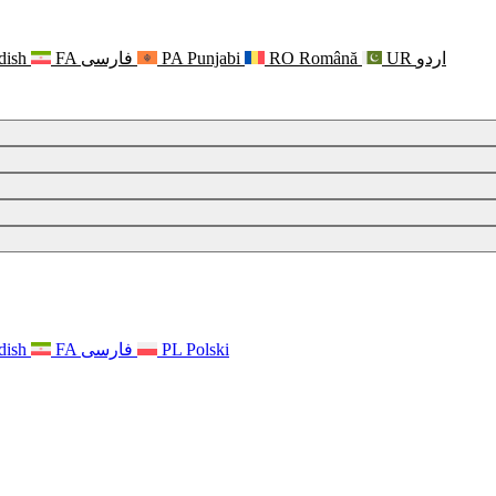
dish
FA
فارسی
PA
Punjabi
RO
Română
UR
اردو
 psychicznym
dish
FA
فارسی
PL
Polski