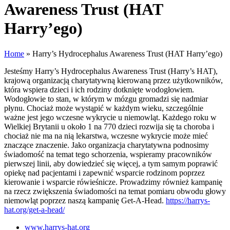
Awareness Trust (HAT
Harry’ego)
Home
»
Harry’s Hydrocephalus Awareness Trust (HAT Harry’ego)
Jesteśmy Harry’s Hydrocephalus Awareness Trust (Harry’s HAT),
krajową organizacją charytatywną kierowaną przez użytkowników,
która wspiera dzieci i ich rodziny dotknięte wodogłowiem.
Wodogłowie to stan, w którym w mózgu gromadzi się nadmiar
płynu. Chociaż może wystąpić w każdym wieku, szczególnie
ważne jest jego wczesne wykrycie u niemowląt. Każdego roku w
Wielkiej Brytanii u około 1 na 770 dzieci rozwija się ta choroba i
chociaż nie ma na nią lekarstwa, wczesne wykrycie może mieć
znaczące znaczenie. Jako organizacja charytatywna podnosimy
świadomość na temat tego schorzenia, wspieramy pracowników
pierwszej linii, aby dowiedzieć się więcej, a tym samym poprawić
opiekę nad pacjentami i zapewnić wsparcie rodzinom poprzez
kierowanie i wsparcie rówieśnicze. Prowadzimy również kampanię
na rzecz zwiększenia świadomości na temat pomiaru obwodu głowy
niemowląt poprzez naszą kampanię Get-A-Head.
https://harrys-
hat.org/get-a-head/
www.harrys-hat.org