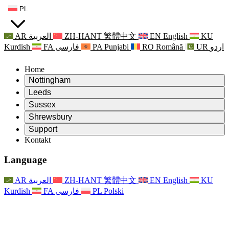
PL
AR
العربية
ZH-HANT
繁體中文
EN
English
KU
Kurdish
FA
فارسی
PA
Punjabi
RO
Română
UR
اردو
Home
Nottingham
Review
Leeds
Przewodniczący Przeglądu
Review
Sussex
Niezależny zespół recenzentów
Przewodniczący Przeglądu
Review
Shrewsbury
Zakres uprawnień
Niezależny zespół recenzentów
Przewodniczący Przeglądu
Raport końcowy z niezależnego przeglądu
Review
Support
Zakres wymagań i obowiązków
Niezależny zespół recenzentów
Często zadawane pytania
Zakres zadań w zakresie oceny macierzyństwa
Kontakt
Leeds
Kontakt
Zakres uprawnień
Kontakt
Anonsy
For Families
Usługi regionalne Leeds
Kontakt
For Families
Reports
Wsparcie psychologiczne dla rodzin
Nottingham
Language
For Families
Proces przekazywania informacji zwrotnych przez rodzinę
Raport końcowy z niezależnego przeglądu
Aktualizacje dla rodzin
Rodzinna Służba Wsparcia Psychologicznego
Wsparcie psychologiczne dla rodzin
Najnowsze informacje
Pierwszy raport z niezależnego przeglądu
Zdarzenia
Wsparcie w sytuacjach kryzysowych związanych ze
Aktualizacje dla rodzin
AR
العربية
ZH-HANT
繁體中文
EN
English
KU
Biuletyny informacyjne
For Families
For Staff
zdrowiem psychicznym
Zdarzenia
Kurdish
FA
فارسی
PL
Polski
Opt Out
Aktualizacje
Wsparcie dla personelu
Usługi regionalne Nottingham
For Staff
Zdarzenia
Głosy personelu
National
Wsparcie dla personelu
Wsparcie psychologiczne dla rodzin
Organizacje charytatywne zajmujące się sepsą
Głosy personelu
For Staff
Wsparcie onkologiczne w czasie ciąży i wokół niej
Wsparcie dla personelu