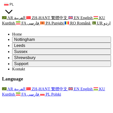
PL
AR
العربية
ZH-HANT
繁體中文
EN
English
KU
Kurdish
FA
فارسی
PA
Punjabi
RO
Română
UR
اردو
Home
Nottingham
Review
Leeds
Przewodniczący Przeglądu
Review
Sussex
Niezależny zespół recenzentów
Przewodniczący Przeglądu
Review
Shrewsbury
Zakres uprawnień
Niezależny zespół recenzentów
Przewodniczący Przeglądu
Raport końcowy z niezależnego przeglądu
Review
Support
Zakres wymagań i obowiązków
Niezależny zespół recenzentów
Często zadawane pytania
Zakres zadań w zakresie oceny macierzyństwa
Kontakt
Leeds
Kontakt
Zakres uprawnień
Kontakt
Anonsy
For Families
Usługi regionalne Leeds
Kontakt
For Families
Reports
Wsparcie psychologiczne dla rodzin
Nottingham
Language
For Families
Proces przekazywania informacji zwrotnych przez rodzinę
Raport końcowy z niezależnego przeglądu
Aktualizacje dla rodzin
Rodzinna Służba Wsparcia Psychologicznego
Wsparcie psychologiczne dla rodzin
Najnowsze informacje
Pierwszy raport z niezależnego przeglądu
Zdarzenia
Wsparcie w sytuacjach kryzysowych związanych ze
Aktualizacje dla rodzin
AR
العربية
ZH-HANT
繁體中文
EN
English
KU
Biuletyny informacyjne
For Families
For Staff
zdrowiem psychicznym
Zdarzenia
Kurdish
FA
فارسی
PL
Polski
Opt Out
Aktualizacje
Wsparcie dla personelu
Usługi regionalne Nottingham
For Staff
Zdarzenia
Głosy personelu
National
Wsparcie dla personelu
Wsparcie psychologiczne dla rodzin
Organizacje charytatywne zajmujące się sepsą
Głosy personelu
For Staff
Wsparcie onkologiczne w czasie ciąży i wokół niej
Wsparcie dla personelu