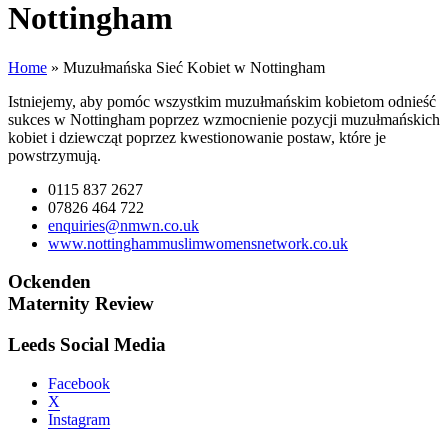
Nottingham
Home
»
Muzułmańska Sieć Kobiet w Nottingham
Istniejemy, aby pomóc wszystkim muzułmańskim kobietom odnieść
sukces w Nottingham poprzez wzmocnienie pozycji muzułmańskich
kobiet i dziewcząt poprzez kwestionowanie postaw, które je
powstrzymują.
0115 837 2627
07826 464 722
enquiries@nmwn.co.uk
www.nottinghammuslimwomensnetwork.co.uk
Ockenden
Maternity Review
Leeds Social Media
Facebook
X
Instagram