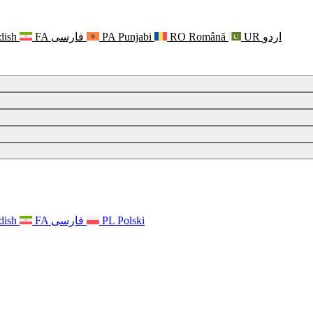
dish
FA
فارسی
PA
Punjabi
RO
Română
UR
اردو
 psychicznym
dish
FA
فارسی
PL
Polski