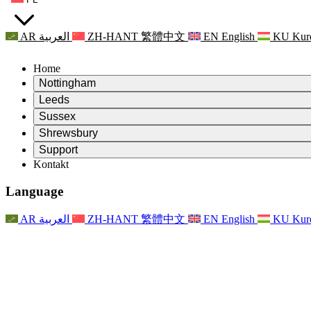
AR
العربية
ZH-HANT
繁體中文
EN
English
KU
Kur
Home
Nottingham
Review
Leeds
Przewodniczący Przeglądu
Review
Sussex
Niezależny zespół recenzentów
Przewodniczący Przeglądu
Review
Shrewsbury
Zakres uprawnień
Niezależny zespół recenzentów
Przewodniczący Przeglądu
Raport końcowy z niezależnego przeglądu
Review
Support
Zakres wymagań i obowiązków
Niezależny zespół recenzentów
Często zadawane pytania
Zakres zadań w zakresie oceny macierzyństwa
Kontakt
Leeds
Kontakt
Zakres uprawnień
Kontakt
Anonsy
For Families
Usługi regionalne Leeds
Kontakt
For Families
Reports
Wsparcie psychologiczne dla rodzin
Nottingham
Language
For Families
Proces przekazywania informacji zwrotnych przez rodzinę
Raport końcowy z niezależnego przeglądu
Aktualizacje dla rodzin
Rodzinna Służba Wsparcia Psychologicznego
Wsparcie psychologiczne dla rodzin
Najnowsze informacje
Pierwszy raport z niezależnego przeglądu
Zdarzenia
Wsparcie w sytuacjach kryzysowych związanych ze zdrowiem
Aktualizacje dla rodzin
AR
العربية
ZH-HANT
繁體中文
EN
English
KU
Kur
Biuletyny informacyjne
For Families
For Staff
Usługi regionalne Nottingham
Zdarzenia
Opt Out
Aktualizacje
Wsparcie dla personelu
National
For Staff
Zdarzenia
Głosy personelu
Organizacje charytatywne zajmujące się sepsą
Wsparcie dla personelu
Wsparcie psychologiczne dla rodzin
Wsparcie onkologiczne w czasie ciąży i wokół niej
Głosy personelu
For Staff
Organizacje doradztwa zawodowego
Wsparcie dla personelu
Krajowe organizacje zajmujące się utratą dziecka
Other
Wsparcie dla rodzin, gdy dziecko jest niepełnosprawne
GMC i NMC