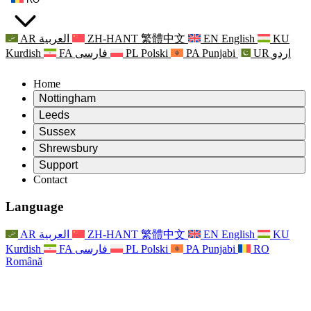
AR
العربية
ZH-HANT
繁體中文
EN
English
KU
Kurdish
FA
فارسی
PL
Polski
PA
Punjabi
UR
اردو
Home
Nottingham
Review
Leeds
Președintele revizuirii
Review
Sussex
Echipa independentă de evaluare
Președintele revizuirii
Review
Shrewsbury
Termeni de referință
Echipa independentă de evaluare
Președintele revizuirii
Raportul final al evaluării independente
Review
Support
Termeni de referință
Echipa independentă de evaluare
Întrebări frecvente
Termeni de referință pentru revizuirea maternității
Contact
Leeds
Contact
Termeni de referință
Contact
Anunţuri
For Families
Servicii regionale Leeds
Contact
For Families
Reports
Sprijin psihologic pentru familii
Nottingham
Language
For Families
Procesul de feedback al familiei
Raportul final al evaluării independente
Actualizări pentru familii
Serviciul de asistență psihologică familială
Sprijin psihologic pentru familii
Ultimele actualizări
Primul raport al evaluării independente
Evenimente
Sprijin în caz de criză în domeniul sănătății mintale
Actualizări pentru familii
AR
العربية
ZH-HANT
繁體中文
EN
English
KU
Buletine informative
For Families
For Staff
Servicii regionale Nottingham
Evenimente
Kurdish
FA
فارسی
PL
Polski
PA
Punjabi
RO
Renunțare
Actualizări
Sprijin pentru personal
National
For Staff
Română
Evenimente
Vocile personalului
Sepsis Charities
Sprijin pentru personal
Sprijin psihologic pentru familii
Suport pentru cancer în timpul și în jurul sarcinii
Vocile personalului
For Staff
Organizații de consiliere profesională
Sprijin pentru personal
Organizațiile naționale pentru pierderea copilului