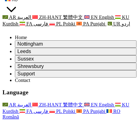
AR
العربية
ZH-HANT
繁體中文
EN
English
KU
Kurdish
FA
فارسی
PL
Polski
PA
Punjabi
UR
اردو
Home
Nottingham
Review
Leeds
Președintele revizuirii
Review
Sussex
Echipa independentă de evaluare
Președintele revizuirii
Review
Shrewsbury
Termeni de referință
Echipa independentă de evaluare
Președintele revizuirii
Raportul final al evaluării independente
Review
Support
Termeni de referință
Echipa independentă de evaluare
Întrebări frecvente
Termeni de referință pentru revizuirea maternității
Contact
Leeds
Contact
Termeni de referință
Contact
Anunţuri
For Families
Servicii regionale Leeds
Contact
For Families
Reports
Sprijin psihologic pentru familii
Nottingham
Language
For Families
Procesul de feedback al familiei
Raportul final al evaluării independente
Actualizări pentru familii
Serviciul de asistență psihologică familială
Sprijin psihologic pentru familii
Ultimele actualizări
Primul raport al evaluării independente
Evenimente
Sprijin în caz de criză în domeniul sănătății mintale
Actualizări pentru familii
AR
العربية
ZH-HANT
繁體中文
EN
English
KU
Buletine informative
For Families
For Staff
Servicii regionale Nottingham
Evenimente
Kurdish
FA
فارسی
PL
Polski
PA
Punjabi
RO
Renunțare
Actualizări
Sprijin pentru personal
National
For Staff
Română
Evenimente
Vocile personalului
Sepsis Charities
Sprijin pentru personal
Sprijin psihologic pentru familii
Suport pentru cancer în timpul și în jurul sarcinii
Vocile personalului
For Staff
Organizații de consiliere profesională
Sprijin pentru personal
Organizațiile naționale pentru pierderea copilului