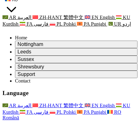
AR
العربية
ZH-HANT
繁體中文
EN
English
KU
Kurdish
FA
فارسی
PL
Polski
PA
Punjabi
UR
اردو
Home
Nottingham
Review
Leeds
Președintele revizuirii
Review
Sussex
Echipa independentă de evaluare
Președintele revizuirii
Review
Shrewsbury
Termeni de referință
Echipa independentă de evaluare
Președintele revizuirii
Raportul final al evaluării independente
Review
Support
Termeni de referință
Echipa independentă de evaluare
Întrebări frecvente
Termeni de referință pentru revizuirea maternității
Contact
Leeds
Contact
Termeni de referință
Contact
Anunţuri
For Families
Servicii regionale Leeds
Contact
For Families
Reports
Sprijin psihologic pentru familii
Nottingham
Language
For Families
Procesul de feedback al familiei
Raportul final al evaluării independente
Actualizări pentru familii
Serviciul de asistență psihologică familială
Sprijin psihologic pentru familii
Ultimele actualizări
Primul raport al evaluării independente
Evenimente
Sprijin în caz de criză în domeniul sănătății mintale
Actualizări pentru familii
AR
العربية
ZH-HANT
繁體中文
EN
English
KU
Buletine informative
For Families
For Staff
Servicii regionale Nottingham
Evenimente
Kurdish
FA
فارسی
PL
Polski
PA
Punjabi
RO
Renunțare
Actualizări
Sprijin pentru personal
National
For Staff
Română
Evenimente
Vocile personalului
Sepsis Charities
Sprijin pentru personal
Sprijin psihologic pentru familii
Suport pentru cancer în timpul și în jurul sarcinii
Vocile personalului
For Staff
Organizații de consiliere profesională
Sprijin pentru personal
Organizațiile naționale pentru pierderea copilului