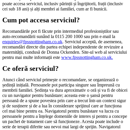
poate accesa serviciul, inclusiv părinții și îngrijitorii, frații (inclusiv
cei sub 18 ani) și alți membri ai familiei, cum ar fi bunicii.
Cum pot accesa serviciul?
Recomandările pot fi făcute prin intermediul profesioniștilor sau
auto-recomandării sunând la 0115 200 1000 sau prin e-mail la
enquiries@fpssnottingham.co.uk
. Serviciul acceptă, de asemenea,
recomandări directe din partea echipei independente de revizuire a
maternității, condusă de Donna Ockenden. Site-ul web al serviciului
pentru mai multe informații este
www.fpssnottingham.co.uk.
Ce oferă serviciul?
Atunci când serviciul primește o recomandare, se organizează o
ședință inițială. Persoanele pot participa singure sau împreună cu
membrii familiei. Ședința va dura aproximativ o oră și va fi de obicei
cu un navigator pentru bunăstare; aceasta este o șansă pentru
persoană de a spune povestea prin care a trecut într-un context sigur
și de susținere și de a lua în considerare sprijinul care ar funcționa
cel mai bine pentru ea. Navigatorul pentru bunăstare va lucra cu
persoanele pentru a înțelege domeniile de interes și pentru a concepe
un pachet de tratament care să funcționeze. Acesta poate include o
serie de terapii diferite sau nevoi mai largi de sprijin. Navigatorul