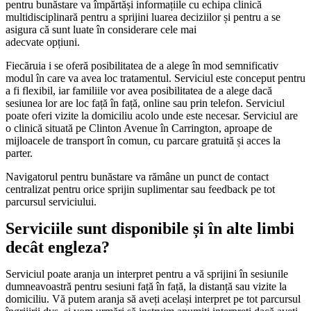
pentru bunăstare va împărtăși informațiile cu echipa clinică
multidisciplinară pentru a sprijini luarea deciziilor și pentru a se
asigura că sunt luate în considerare cele mai
adecvate opțiuni.
Fiecăruia i se oferă posibilitatea de a alege în mod semnificativ
modul în care va avea loc tratamentul. Serviciul este conceput pentru
a fi flexibil, iar familiile vor avea posibilitatea de a alege dacă
sesiunea lor are loc față în față, online sau prin telefon. Serviciul
poate oferi vizite la domiciliu acolo unde este necesar. Serviciul are
o clinică situată pe Clinton Avenue în Carrington, aproape de
mijloacele de transport în comun, cu parcare gratuită și acces la
parter.
Navigatorul pentru bunăstare va rămâne un punct de contact
centralizat pentru orice sprijin suplimentar sau feedback pe tot
parcursul serviciului.
Serviciile sunt disponibile și în alte limbi
decât engleza?
Serviciul poate aranja un interpret pentru a vă sprijini în sesiunile
dumneavoastră pentru sesiuni față în față, la distanță sau vizite la
domiciliu. Vă putem aranja să aveți același interpret pe tot parcursul