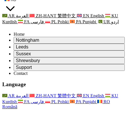
AR
العربية
ZH-HANT
繁體中文
EN
English
KU
Kurdish
FA
فارسی
PL
Polski
PA
Punjabi
UR
اردو
Home
Nottingham
Review
Leeds
Președintele revizuirii
Review
Sussex
Echipa independentă de evaluare
Președintele revizuirii
Review
Shrewsbury
Termeni de referință
Echipa independentă de evaluare
Președintele revizuirii
Raportul final al evaluării independente
Review
Support
Termeni de referință
Echipa independentă de evaluare
Întrebări frecvente
Termeni de referință pentru revizuirea maternității
Contact
Leeds
Contact
Termeni de referință
Contact
Anunţuri
For Families
Servicii regionale Leeds
Contact
For Families
Reports
Sprijin psihologic pentru familii
Nottingham
Language
For Families
Procesul de feedback al familiei
Raportul final al evaluării independente
Actualizări pentru familii
Serviciul de asistență psihologică familială
Sprijin psihologic pentru familii
Ultimele actualizări
Primul raport al evaluării independente
Evenimente
Sprijin în caz de criză în domeniul sănătății mintale
Actualizări pentru familii
AR
العربية
ZH-HANT
繁體中文
EN
English
KU
Buletine informative
For Families
For Staff
Servicii regionale Nottingham
Evenimente
Kurdish
FA
فارسی
PL
Polski
PA
Punjabi
RO
Renunțare
Actualizări
Sprijin pentru personal
National
For Staff
Română
Evenimente
Vocile personalului
Sepsis Charities
Sprijin pentru personal
Sprijin psihologic pentru familii
Suport pentru cancer în timpul și în jurul sarcinii
Vocile personalului
For Staff
Organizații de consiliere profesională
Sprijin pentru personal
Organizațiile naționale pentru pierderea copilului