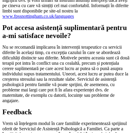
îngrijirii dvs. și vom urmări să instruim anumiți interpreți dacă aveți
pe cineva cu care vă simțiți cel mai confortabil. Informații în diferite
limbi sunt disponibile pe site-ul nostru la
www.fpssnottingham.co.uk/languages
Pot accesa asistență suplimentară pentru
a-mi satisface nevoile?
Nu se recomandă implicarea în intervenții terapeutice cu servicii
diferite în același timp, cu excepția cazului în care se abordează
dificultăți distincte sau diferite. Motivele pentru aceasta sunt că două
terapii pot intra în conflict una cu cealaltă, precum și potențiala
cerere suplimentară pe care acest lucru ar putea să o pună asupra
individului supus tratamentului. Uneori, acest lucru ar putea duce la
creșterea stresului sau la rezultate slabe. Serviciul de asistență
psihologică pentru familie vă poate sprijini, de asemenea, cu
probleme mai largi care pot fi în afara experienței dvs. de
maternitate, de exemplu cu datorii, locuințe sau probleme de
angajare.
Feedback
Vrem să înțelegem modul în care familiile experimentează sprijinul
oferit de Serviciul de Asistență Psihologică a Familiei. Ca parte a