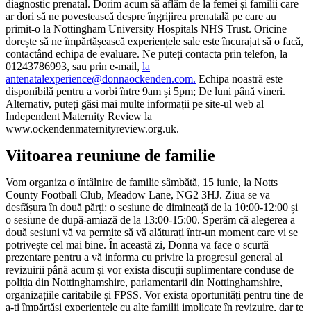
diagnostic prenatal. Dorim acum să aflăm de la femei și familii care
ar dori să ne povestească despre îngrijirea prenatală pe care au
primit-o la Nottingham University Hospitals NHS Trust. Oricine
dorește să ne împărtășească experiențele sale este încurajat să o facă,
contactând echipa de evaluare. Ne puteți contacta prin telefon, la
01243786993, sau prin e-mail,
la
antenatalexperience@donnaockenden.com.
Echipa noastră este
disponibilă pentru a vorbi între 9am și 5pm; De luni până vineri.
Alternativ, puteți găsi mai multe informații pe site-ul web al
Independent Maternity Review la
www.ockendenmaternityreview.org.uk.
Viitoarea reuniune de familie
Vom organiza o întâlnire de familie sâmbătă, 15 iunie, la Notts
County Football Club, Meadow Lane, NG2 3HJ. Ziua se va
desfășura în două părți: o sesiune de dimineață de la 10:00-12:00 și
o sesiune de după-amiază de la 13:00-15:00. Sperăm că alegerea a
două sesiuni vă va permite să vă alăturați într-un moment care vi se
potrivește cel mai bine. În această zi, Donna va face o scurtă
prezentare pentru a vă informa cu privire la progresul general al
revizuirii până acum și vor exista discuții suplimentare conduse de
poliția din Nottinghamshire, parlamentarii din Nottinghamshire,
organizațiile caritabile și FPSS. Vor exista oportunități pentru tine de
a-ți împărtăși experiențele cu alte familii implicate în revizuire, dar te