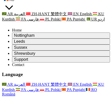
AR
العربية
ZH-HANT
繁體中文
EN
English
KU
Kurdish
FA
فارسی
PL
Polski
PA
Punjabi
UR
اردو
Home
Nottingham
Review
Leeds
Președintele revizuirii
Review
Sussex
Echipa independentă de evaluare
Președintele revizuirii
Review
Shrewsbury
Termeni de referință
Echipa independentă de evaluare
Președintele revizuirii
Raportul final al evaluării independente
Review
Support
Termeni de referință
Echipa independentă de evaluare
Întrebări frecvente
Termeni de referință pentru revizuirea maternității
Contact
Leeds
Contact
Termeni de referință
Contact
Anunţuri
For Families
Servicii regionale Leeds
Contact
For Families
Reports
Sprijin psihologic pentru familii
Nottingham
Language
For Families
Procesul de feedback al familiei
Raportul final al evaluării independente
Actualizări pentru familii
Serviciul de asistență psihologică familială
Sprijin psihologic pentru familii
Ultimele actualizări
Primul raport al evaluării independente
Evenimente
Sprijin în caz de criză în domeniul sănătății mintale
Actualizări pentru familii
AR
العربية
ZH-HANT
繁體中文
EN
English
KU
Buletine informative
For Families
For Staff
Servicii regionale Nottingham
Evenimente
Kurdish
FA
فارسی
PL
Polski
PA
Punjabi
RO
Renunțare
Actualizări
Sprijin pentru personal
National
For Staff
Română
Evenimente
Vocile personalului
Sepsis Charities
Sprijin pentru personal
Sprijin psihologic pentru familii
Suport pentru cancer în timpul și în jurul sarcinii
Vocile personalului
For Staff
Organizații de consiliere profesională
Sprijin pentru personal
Organizațiile naționale pentru pierderea copilului