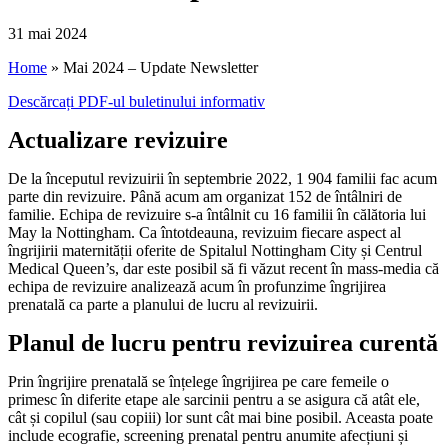
31 mai 2024
Home
»
Mai 2024 – Update Newsletter
Descărcați PDF-ul buletinului informativ
Actualizare revizuire
De la începutul revizuirii în septembrie 2022, 1 904 familii fac acum
parte din revizuire. Până acum am organizat 152 de întâlniri de
familie. Echipa de revizuire s-a întâlnit cu 16 familii în călătoria lui
May la Nottingham. Ca întotdeauna, revizuim fiecare aspect al
îngrijirii maternității oferite de Spitalul Nottingham City și Centrul
Medical Queen’s, dar este posibil să fi văzut recent în mass-media că
echipa de revizuire analizează acum în profunzime îngrijirea
prenatală ca parte a planului de lucru al revizuirii.
Planul de lucru pentru revizuirea curentă
Prin îngrijire prenatală se înțelege îngrijirea pe care femeile o
primesc în diferite etape ale sarcinii pentru a se asigura că atât ele,
cât și copilul (sau copiii) lor sunt cât mai bine posibil. Aceasta poate
include ecografie, screening prenatal pentru anumite afecțiuni și