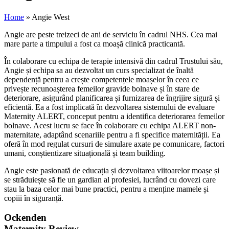
Home
»
Angie West
Angie are peste treizeci de ani de serviciu în cadrul NHS. Cea mai
mare parte a timpului a fost ca moașă clinică practicantă.
În colaborare cu echipa de terapie intensivă din cadrul Trustului său,
Angie și echipa sa au dezvoltat un curs specializat de înaltă
dependență pentru a crește competențele moașelor în ceea ce
privește recunoașterea femeilor gravide bolnave și în stare de
deteriorare, asigurând planificarea și furnizarea de îngrijire sigură și
eficientă. Ea a fost implicată în dezvoltarea sistemului de evaluare
Maternity ALERT, conceput pentru a identifica deteriorarea femeilor
bolnave. Acest lucru se face în colaborare cu echipa ALERT non-
maternitate, adaptând scenariile pentru a fi specifice maternității. Ea
oferă în mod regulat cursuri de simulare axate pe comunicare, factori
umani, conștientizare situațională și team building.
Angie este pasionată de educația și dezvoltarea viitoarelor moașe și
se străduiește să fie un gardian al profesiei, lucrând cu dovezi care
stau la baza celor mai bune practici, pentru a menține mamele și
copiii în siguranță.
Ockenden
Maternity Review