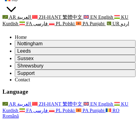
AR
العربية
ZH-HANT
繁體中文
EN
English
KU
Kurdish
FA
فارسی
PL
Polski
PA
Punjabi
UR
اردو
Home
Nottingham
Review
Leeds
Președintele revizuirii
Review
Sussex
Echipa independentă de evaluare
Președintele revizuirii
Review
Shrewsbury
Termeni de referință
Echipa independentă de evaluare
Președintele revizuirii
Raportul final al evaluării independente
Review
Support
Termeni de referință
Echipa independentă de evaluare
Întrebări frecvente
Termeni de referință pentru revizuirea maternității
Contact
Leeds
Contact
Termeni de referință
Contact
Anunţuri
For Families
Servicii regionale Leeds
Contact
For Families
Reports
Sprijin psihologic pentru familii
Nottingham
Language
For Families
Procesul de feedback al familiei
Raportul final al evaluării independente
Actualizări pentru familii
Serviciul de asistență psihologică familială
Sprijin psihologic pentru familii
Ultimele actualizări
Primul raport al evaluării independente
Evenimente
Sprijin în caz de criză în domeniul sănătății mintale
Actualizări pentru familii
AR
العربية
ZH-HANT
繁體中文
EN
English
KU
Buletine informative
For Families
For Staff
Servicii regionale Nottingham
Evenimente
Kurdish
FA
فارسی
PL
Polski
PA
Punjabi
RO
Renunțare
Actualizări
Sprijin pentru personal
National
For Staff
Română
Evenimente
Vocile personalului
Sepsis Charities
Sprijin pentru personal
Sprijin psihologic pentru familii
Suport pentru cancer în timpul și în jurul sarcinii
Vocile personalului
For Staff
Organizații de consiliere profesională
Sprijin pentru personal
Organizațiile naționale pentru pierderea copilului