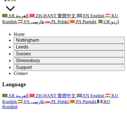
AR
العربية
ZH-HANT
繁體中文
EN
English
KU
Kurdish
FA
فارسی
PL
Polski
PA
Punjabi
UR
اردو
Home
Nottingham
Review
Leeds
Președintele revizuirii
Review
Sussex
Echipa independentă de evaluare
Președintele revizuirii
Review
Shrewsbury
Termeni de referință
Echipa independentă de evaluare
Președintele revizuirii
Raportul final al evaluării independente
Review
Support
Termeni de referință
Echipa independentă de evaluare
Întrebări frecvente
Termeni de referință pentru revizuirea maternității
Contact
Leeds
Contact
Termeni de referință
Contact
Anunţuri
For Families
Servicii regionale Leeds
Contact
For Families
Reports
Sprijin psihologic pentru familii
Nottingham
Language
For Families
Procesul de feedback al familiei
Raportul final al evaluării independente
Actualizări pentru familii
Serviciul de asistență psihologică familială
Sprijin psihologic pentru familii
Ultimele actualizări
Primul raport al evaluării independente
Evenimente
Sprijin în caz de criză în domeniul sănătății mintale
Actualizări pentru familii
AR
العربية
ZH-HANT
繁體中文
EN
English
KU
Buletine informative
For Families
For Staff
Servicii regionale Nottingham
Evenimente
Kurdish
FA
فارسی
PL
Polski
PA
Punjabi
RO
Renunțare
Actualizări
Sprijin pentru personal
National
For Staff
Română
Evenimente
Vocile personalului
Sepsis Charities
Sprijin pentru personal
Sprijin psihologic pentru familii
Suport pentru cancer în timpul și în jurul sarcinii
Vocile personalului
For Staff
Organizații de consiliere profesională
Sprijin pentru personal
Organizațiile naționale pentru pierderea copilului