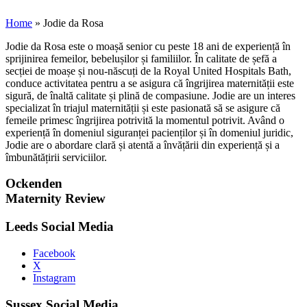
Home
»
Jodie da Rosa
Jodie da Rosa este o moașă senior cu peste 18 ani de experiență în
sprijinirea femeilor, bebelușilor și familiilor. În calitate de șefă a
secției de moașe și nou-născuți de la Royal United Hospitals Bath,
conduce activitatea pentru a se asigura că îngrijirea maternității este
sigură, de înaltă calitate și plină de compasiune. Jodie are un interes
specializat în triajul maternității și este pasionată să se asigure că
femeile primesc îngrijirea potrivită la momentul potrivit. Având o
experiență în domeniul siguranței pacienților și în domeniul juridic,
Jodie are o abordare clară și atentă a învățării din experiență și a
îmbunătățirii serviciilor.
Ockenden
Maternity Review
Leeds Social Media
Facebook
X
Instagram
Sussex Social Media