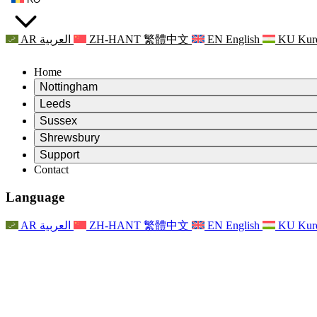
AR
العربية
ZH-HANT
繁體中文
EN
English
KU
Kur
Home
Nottingham
Review
Leeds
Președintele revizuirii
Review
Sussex
Echipa independentă de evaluare
Președintele revizuirii
Review
Shrewsbury
Termeni de referință
Echipa independentă de evaluare
Președintele revizuirii
Raportul final al evaluării independente
Review
Support
Termeni de referință
Echipa independentă de evaluare
Întrebări frecvente
Termeni de referință pentru revizuirea maternității
Contact
Leeds
Contact
Termeni de referință
Contact
Anunţuri
For Families
Servicii regionale Leeds
Contact
For Families
Reports
Sprijin psihologic pentru familii
Nottingham
Language
For Families
Procesul de feedback al familiei
Raportul final al evaluării independente
Actualizări pentru familii
Serviciul de asistență psihologică familială
Sprijin psihologic pentru familii
Ultimele actualizări
Primul raport al evaluării independente
Evenimente
Sprijin în caz de criză în domeniul sănătății mintale
Actualizări pentru familii
AR
العربية
ZH-HANT
繁體中文
EN
English
KU
Kur
Buletine informative
For Families
For Staff
Servicii regionale Nottingham
Evenimente
Renunțare
Actualizări
Sprijin pentru personal
National
For Staff
Evenimente
Vocile personalului
Sepsis Charities
Sprijin pentru personal
Sprijin psihologic pentru familii
Suport pentru cancer în timpul și în jurul sarcinii
Vocile personalului
For Staff
Organizații de consiliere profesională
Sprijin pentru personal
Organizațiile naționale pentru pierderea copilului
Other
Sprijin pentru familii atunci când un copil are o dizabilitate