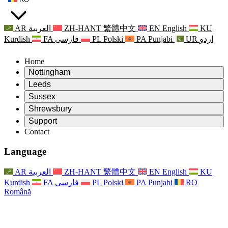
AR
العربية
ZH-HANT
繁體中文
EN
English
KU
Kurdish
FA
فارسی
PL
Polski
PA
Punjabi
UR
اردو
Home
Nottingham
Review
Leeds
Președintele revizuirii
Review
Sussex
Echipa independentă de evaluare
Președintele revizuirii
Review
Shrewsbury
Termeni de referință
Echipa independentă de evaluare
Președintele revizuirii
Raportul final al evaluării independente
Review
Support
Termeni de referință
Echipa independentă de evaluare
Întrebări frecvente
Termeni de referință pentru revizuirea maternității
Contact
Leeds
Contact
Termeni de referință
Contact
Anunţuri
For Families
Servicii regionale Leeds
Contact
For Families
Reports
Sprijin psihologic pentru familii
Nottingham
Language
For Families
Procesul de feedback al familiei
Raportul final al evaluării independente
Actualizări pentru familii
Serviciul de asistență psihologică familială
Sprijin psihologic pentru familii
Ultimele actualizări
Primul raport al evaluării independente
Evenimente
Sprijin în caz de criză în domeniul sănătății mintale
Actualizări pentru familii
AR
العربية
ZH-HANT
繁體中文
EN
English
KU
Buletine informative
For Families
For Staff
Servicii regionale Nottingham
Evenimente
Kurdish
FA
فارسی
PL
Polski
PA
Punjabi
RO
Renunțare
Actualizări
Sprijin pentru personal
National
For Staff
Română
Evenimente
Vocile personalului
Sepsis Charities
Sprijin pentru personal
Sprijin psihologic pentru familii
Suport pentru cancer în timpul și în jurul sarcinii
Vocile personalului
For Staff
Organizații de consiliere profesională
Sprijin pentru personal
Organizațiile naționale pentru pierderea copilului