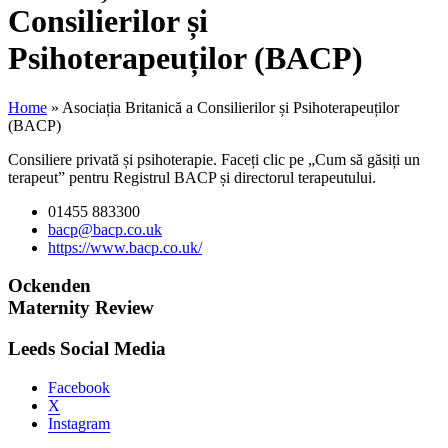
Consilierilor și
Psihoterapeuților (BACP)
Home
»
Asociația Britanică a Consilierilor și Psihoterapeuților
(BACP)
Consiliere privată și psihoterapie. Faceți clic pe „Cum să găsiți un
terapeut” pentru Registrul BACP și directorul terapeutului.
01455 883300
bacp@bacp.co.uk
https://www.bacp.co.uk/
Ockenden
Maternity Review
Leeds Social Media
Facebook
X
Instagram