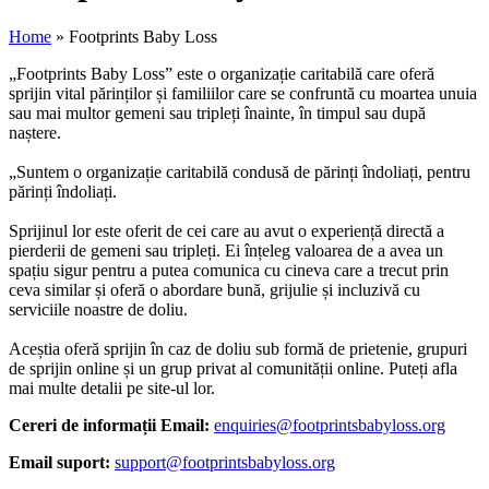
Home
»
Footprints Baby Loss
„Footprints Baby Loss” este o organizație caritabilă care oferă
sprijin vital părinților și familiilor care se confruntă cu moartea unuia
sau mai multor gemeni sau tripleți înainte, în timpul sau după
naștere.
„Suntem o organizație caritabilă condusă de părinți îndoliați, pentru
părinți îndoliați.
Sprijinul lor este oferit de cei care au avut o experiență directă a
pierderii de gemeni sau tripleți. Ei înțeleg valoarea de a avea un
spațiu sigur pentru a putea comunica cu cineva care a trecut prin
ceva similar și oferă o abordare bună, grijulie și incluzivă cu
serviciile noastre de doliu.
Aceștia oferă sprijin în caz de doliu sub formă de prietenie, grupuri
de sprijin online și un grup privat al comunității online. Puteți afla
mai multe detalii pe site-ul lor.
Cereri de informații Email:
enquiries@footprintsbabyloss.org
Email suport:
support@footprintsbabyloss.org