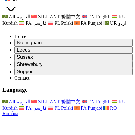
AR
العربية
ZH-HANT
繁體中文
EN
English
KU
Kurdish
FA
فارسی
PL
Polski
PA
Punjabi
UR
اردو
Home
Nottingham
Review
Leeds
Președintele revizuirii
Review
Sussex
Echipa independentă de evaluare
Președintele revizuirii
Review
Shrewsbury
Termeni de referință
Echipa independentă de evaluare
Președintele revizuirii
Raportul final al evaluării independente
Review
Support
Termeni de referință
Echipa independentă de evaluare
Întrebări frecvente
Termeni de referință pentru revizuirea maternității
Contact
Leeds
Contact
Termeni de referință
Contact
Anunţuri
For Families
Servicii regionale Leeds
Contact
For Families
Reports
Sprijin psihologic pentru familii
Nottingham
Language
For Families
Procesul de feedback al familiei
Raportul final al evaluării independente
Actualizări pentru familii
Serviciul de asistență psihologică familială
Sprijin psihologic pentru familii
Ultimele actualizări
Primul raport al evaluării independente
Evenimente
Sprijin în caz de criză în domeniul sănătății mintale
Actualizări pentru familii
AR
العربية
ZH-HANT
繁體中文
EN
English
KU
Buletine informative
For Families
For Staff
Servicii regionale Nottingham
Evenimente
Kurdish
FA
فارسی
PL
Polski
PA
Punjabi
RO
Renunțare
Actualizări
Sprijin pentru personal
National
For Staff
Română
Evenimente
Vocile personalului
Sepsis Charities
Sprijin pentru personal
Sprijin psihologic pentru familii
Suport pentru cancer în timpul și în jurul sarcinii
Vocile personalului
For Staff
Organizații de consiliere profesională
Sprijin pentru personal
Organizațiile naționale pentru pierderea copilului