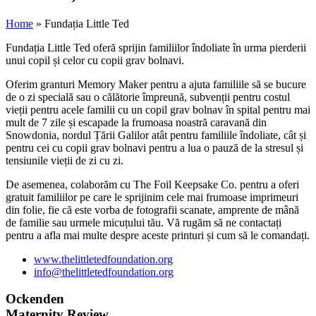
Home
»
Fundația Little Ted
Fundația Little Ted oferă sprijin familiilor îndoliate în urma pierderii
unui copil și celor cu copii grav bolnavi.
Oferim granturi Memory Maker pentru a ajuta familiile să se bucure
de o zi specială sau o călătorie împreună, subvenții pentru costul
vieții pentru acele familii cu un copil grav bolnav în spital pentru mai
mult de 7 zile și escapade la frumoasa noastră caravană din
Snowdonia, nordul Țării Galilor atât pentru familiile îndoliate, cât și
pentru cei cu copii grav bolnavi pentru a lua o pauză de la stresul și
tensiunile vieții de zi cu zi.
De asemenea, colaborăm cu The Foil Keepsake Co. pentru a oferi
gratuit familiilor pe care le sprijinim cele mai frumoase imprimeuri
din folie, fie că este vorba de fotografii scanate, amprente de mână
de familie sau urmele micuțului tău. Vă rugăm să ne contactați
pentru a afla mai multe despre aceste printuri și cum să le comandați.
www.thelittletedfoundation.org
info@thelittletedfoundation.org
Ockenden
Maternity Review