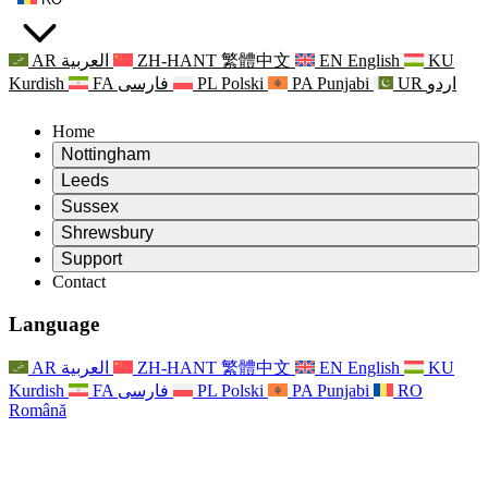
AR
العربية
ZH-HANT
繁體中文
EN
English
KU
Kurdish
FA
فارسی
PL
Polski
PA
Punjabi
UR
اردو
Home
Nottingham
Review
Leeds
Președintele revizuirii
Review
Sussex
Echipa independentă de evaluare
Președintele revizuirii
Review
Shrewsbury
Termeni de referință
Echipa independentă de evaluare
Președintele revizuirii
Raportul final al evaluării independente
Review
Support
Termeni de referință
Echipa independentă de evaluare
Întrebări frecvente
Termeni de referință pentru revizuirea maternității
Contact
Leeds
Contact
Termeni de referință
Contact
Anunţuri
For Families
Servicii regionale Leeds
Contact
For Families
Reports
Sprijin psihologic pentru familii
Nottingham
Language
For Families
Procesul de feedback al familiei
Raportul final al evaluării independente
Actualizări pentru familii
Serviciul de asistență psihologică familială
Sprijin psihologic pentru familii
Ultimele actualizări
Primul raport al evaluării independente
Evenimente
Sprijin în caz de criză în domeniul sănătății mintale
Actualizări pentru familii
AR
العربية
ZH-HANT
繁體中文
EN
English
KU
Buletine informative
For Families
For Staff
Servicii regionale Nottingham
Evenimente
Kurdish
FA
فارسی
PL
Polski
PA
Punjabi
RO
Renunțare
Actualizări
Sprijin pentru personal
National
For Staff
Română
Evenimente
Vocile personalului
Sepsis Charities
Sprijin pentru personal
Sprijin psihologic pentru familii
Suport pentru cancer în timpul și în jurul sarcinii
Vocile personalului
For Staff
Organizații de consiliere profesională
Sprijin pentru personal
Organizațiile naționale pentru pierderea copilului