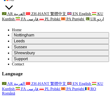
AR
العربية
ZH-HANT
繁體中文
EN
English
KU
Kurdish
FA
فارسی
PL
Polski
PA
Punjabi
UR
اردو
Home
Nottingham
Review
Leeds
Președintele revizuirii
Review
Sussex
Echipa independentă de evaluare
Președintele revizuirii
Review
Shrewsbury
Termeni de referință
Echipa independentă de evaluare
Președintele revizuirii
Raportul final al evaluării independente
Review
Support
Termeni de referință
Echipa independentă de evaluare
Întrebări frecvente
Termeni de referință pentru revizuirea maternității
Contact
Leeds
Contact
Termeni de referință
Contact
Anunţuri
For Families
Servicii regionale Leeds
Contact
For Families
Reports
Sprijin psihologic pentru familii
Nottingham
Language
For Families
Procesul de feedback al familiei
Raportul final al evaluării independente
Actualizări pentru familii
Serviciul de asistență psihologică familială
Sprijin psihologic pentru familii
Ultimele actualizări
Primul raport al evaluării independente
Evenimente
Sprijin în caz de criză în domeniul sănătății mintale
Actualizări pentru familii
AR
العربية
ZH-HANT
繁體中文
EN
English
KU
Buletine informative
For Families
For Staff
Servicii regionale Nottingham
Evenimente
Kurdish
FA
فارسی
PL
Polski
PA
Punjabi
RO
Renunțare
Actualizări
Sprijin pentru personal
National
For Staff
Română
Evenimente
Vocile personalului
Sepsis Charities
Sprijin pentru personal
Sprijin psihologic pentru familii
Suport pentru cancer în timpul și în jurul sarcinii
Vocile personalului
For Staff
Organizații de consiliere profesională
Sprijin pentru personal
Organizațiile naționale pentru pierderea copilului