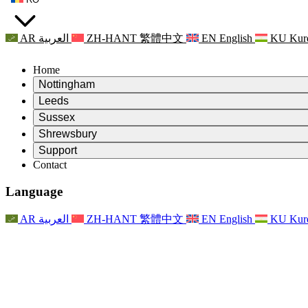
AR
العربية
ZH-HANT
繁體中文
EN
English
KU
Kur
Home
Nottingham
Review
Leeds
Președintele revizuirii
Review
Sussex
Echipa independentă de evaluare
Președintele revizuirii
Review
Shrewsbury
Termeni de referință
Echipa independentă de evaluare
Președintele revizuirii
Raportul final al evaluării independente
Review
Support
Termeni de referință
Echipa independentă de evaluare
Întrebări frecvente
Termeni de referință pentru revizuirea maternității
Contact
Leeds
Contact
Termeni de referință
Contact
Anunţuri
For Families
Servicii regionale Leeds
Contact
For Families
Reports
Sprijin psihologic pentru familii
Nottingham
Language
For Families
Procesul de feedback al familiei
Raportul final al evaluării independente
Actualizări pentru familii
Serviciul de asistență psihologică familială
Sprijin psihologic pentru familii
Ultimele actualizări
Primul raport al evaluării independente
Evenimente
Sprijin în caz de criză în domeniul sănătății mintale
Actualizări pentru familii
AR
العربية
ZH-HANT
繁體中文
EN
English
KU
Kur
Buletine informative
For Families
For Staff
Servicii regionale Nottingham
Evenimente
Renunțare
Actualizări
Sprijin pentru personal
National
For Staff
Evenimente
Vocile personalului
Sepsis Charities
Sprijin pentru personal
Sprijin psihologic pentru familii
Suport pentru cancer în timpul și în jurul sarcinii
Vocile personalului
For Staff
Organizații de consiliere profesională
Sprijin pentru personal
Organizațiile naționale pentru pierderea copilului
Other
Sprijin pentru familii atunci când un copil are o dizabilitate