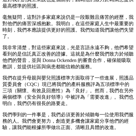
最高標準的照護。
毫無疑問，這對許多家庭來說仍是一段艱難且痛苦的經歷，我
對他們的痛苦深感抱歉。我明白，在這些家庭人生中最重要的
時刻，我們本應該提供更好的照護。我們知道我們讓他們失望
了。
我非常清楚，對這些家庭來說，光是言語永遠不夠，他們希望
看到的是信託真正改善的證據。這就是為什麼我們致力於傾聽
他們的聲音，並與 Donna Ockenden 的審查合作，確保能吸取
教訓，並提供社區與病患都能信賴的服務。
我們在提升母親與嬰兒照護標準方面取得了一些進展，照護品
質委員會（CQC）現已將我們的產科服務評為五項標準中的
三項（關懷、有效及回應性）為「良好」。然而，我們在另外
兩個標準（安全與良好領導）中被評為「需要改進」。我們也
明白，我們仍有很長的路要走。
我們學到的一件事是，我們必須更善於傾聽每一位使用我們服
務的人。我們會更努力，創造更多機會讓家庭分享他們的經
驗，讓我們能根據所學做出正面、清晰且具體的改進。