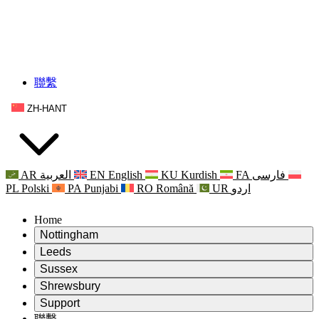
聯繫
ZH-HANT
AR
العربية
EN
English
KU
Kurdish
FA
فارسی
PL
Polski
PA
Punjabi
RO
Română
UR
اردو
Home
Nottingham
Review
Leeds
評審主席
Review
Sussex
獨立審核小組
評審主席
Review
Shrewsbury
職權範圍
獨立審核小組
評審主席
Review
Support
獨立審查最終報告
職權範圍
獨立審核小組
產科複查的職權範圍
Leeds
聯繫