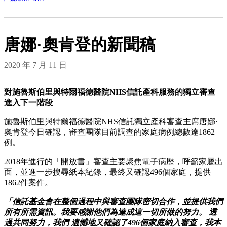
唐娜·奧肯登的新聞稿
2020 年 7 月 11 日
對施魯斯伯里與特爾福德醫院NHS信託產科服務的獨立審查
進入下一階段
施魯斯伯里與特爾福德醫院NHS信託獨立產科審查主席唐娜·
奧肯登今日確認，審查團隊目前調查的家庭病例總數達1862
例。
2018年進行的「開放書」審查主要聚焦電子病歷，呼籲家屬出
面，並進一步搜尋紙本紀錄，最終又確認496個家庭，提供
1862件案件。
「信託基金會在整個過程中與審查團隊密切合作，並提供我們
所有所需資訊。我要感謝他們為達成這一切所做的努力。
透
過共同努力，我們
遺憾地又確認了496個家庭納入審查，我本