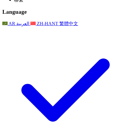
常見問題
聯繫
職權範圍
公告
利茲地區服務
聯繫
For Families
聯繫
Reports
Nottingham
Language
For Families
家庭心理支持
For Families
獨立審查的最終報告
家庭心理支援服務
家庭回饋流程
家庭更新
家庭心理支持
獨立審查報告的首次報告
心理健康危機支援
AR
العربية
ZH-HANT
繁體中文
最新消息
事件
家庭更新
For Families
諾丁漢區域服務
電子報
For Staff
事件
更新
National
退出
員工支援
For Staff
敗血症慈善機構
事件
員工之聲
員工支援
懷孕期間和懷孕前後的癌症支援
家庭心理支持
員工之聲
專業諮詢機構
For Staff
全國嬰兒丟失組織
員工支援
為兒童殘疾時的家庭提供支援
Other
全國兄弟姐妹支援
GMC與NMC
全國喪親援助
基於信仰的喪親支援
對於父親