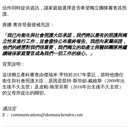
信件同時提供資訊，讓家庭能選擇是否希望獨立團隊審查其照
護。
唐娜·奧肯登最後補充說：
「我已向衛生與社會照護大臣承諾，我們將以應有的照護與獨
立性來進行工作，並會盡快公布最終報告。我想向家屬保證，
他們的經歷對我們很重要，我們獨立的助產士與醫師團隊將繼
續確保家庭聲音成為我們一切工作的核心。」
背景說明：
這項獨立產科審查由傑瑞米·亨特於2017年委託，當時他擔任
衛生與社會照護大臣，原因是凱特·斯坦頓-戴維斯（2009年出
生後不久去世）及皮帕·格里菲斯（2016年出生後不久去世）
的父母所提出的關切。
通訊官
E：
communications@donnaockenden.com