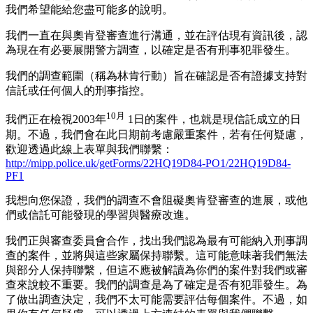
我們希望能給您盡可能多的說明。
我們一直在與奧肯登審查進行溝通，並在評估現有資訊後，認
為現在有必要展開警方調查，以確定是否有刑事犯罪發生。
我們的調查範圍（稱為林肯行動）旨在確認是否有證據支持對
信託或任何個人的刑事指控。
10月
我們正在檢視2003年
1日的案件，也就是現信託成立的日
期。不過，我們會在此日期前考慮嚴重案件，若有任何疑慮，
歡迎透過此線上表單與我們聯繫：
http://mipp.police.uk/getForms/22HQ19D84-PO1/22HQ19D84-
PF1
我想向您保證，我們的調查不會阻礙奧肯登審查的進展，或他
們或信託可能發現的學習與醫療改進。
我們正與審查委員會合作，找出我們認為最有可能納入刑事調
查的案件，並將與這些家屬保持聯繫。這可能意味著我們無法
與部分人保持聯繫，但這不應被解讀為你們的案件對我們或審
查來說較不重要。我們的調查是為了確定是否有犯罪發生。為
了做出調查決定，我們不太可能需要評估每個案件。不過，如