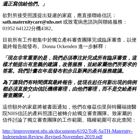
週正寫信給他們。」
欲對所接受照護提出疑慮的家庭，應直接聯絡信託：
sath.maternitycare@nhs.net
或致電病患諮詢與聯絡服務：
01952 641222分機4382。
目前所有工作都集中於獨立產科審查團隊完成臨床審查，以便
最終報告能發布。Donna Ockenden 進一步解釋：
「現在非常重要的是，我們必須專注於完成所有臨床審查，這
樣才能提出有意義的建議，改善服務，並給家屬他們所要求的
答案。我們計畫在年底發布初步且新興的產科服務建議。
為了讓我們有時間撰寫最終報告，從現在起任何新出現的病例
都必須直接交由信託機構審理，由他們審理，而不是交給產科
審查團隊。」
這些額外的家庭將被書面通知，他們在修茲伯里與特爾福德醫
院NHS信託的產科照護已被轉介給獨立審查團隊。致家屬的
信件討論了獨立審查團隊的工作範圍。職權範圍可在此查閱：
http://improvement.nhs.uk/documents/6192/ToR-SaTH-Maternity-
Independent-Review-Revised-November-2019.pdf