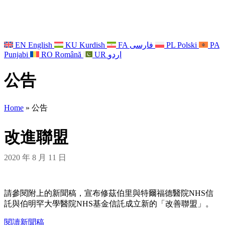
EN
English
KU
Kurdish
FA
فارسی
PL
Polski
PA
Punjabi
RO
Română
UR
اردو
公告
Home
»
公告
改進聯盟
2020 年 8 月 11 日
請參閱附上的新聞稿，宣布修茲伯里與特爾福德醫院NHS信
託與伯明罕大學醫院NHS基金信託成立新的「改善聯盟」。
閱讀新聞稿