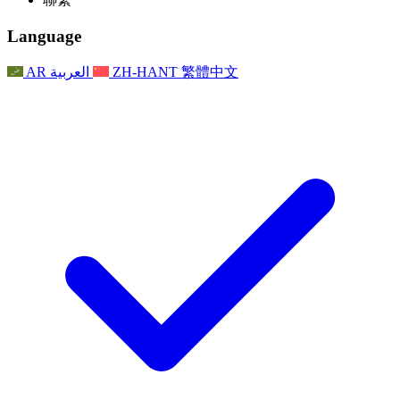
常見問題
聯繫
職權範圍
公告
利茲地區服務
聯繫
For Families
聯繫
Reports
Nottingham
Language
For Families
家庭心理支持
For Families
獨立審查的最終報告
家庭心理支援服務
家庭回饋流程
家庭更新
家庭心理支持
獨立審查報告的首次報告
心理健康危機支援
AR
العربية
ZH-HANT
繁體中文
最新消息
事件
家庭更新
For Families
諾丁漢區域服務
電子報
For Staff
事件
更新
National
退出
員工支援
For Staff
敗血症慈善機構
事件
員工之聲
員工支援
懷孕期間和懷孕前後的癌症支援
家庭心理支持
員工之聲
專業諮詢機構
For Staff
全國嬰兒丟失組織
員工支援
為兒童殘疾時的家庭提供支援
Other
全國兄弟姐妹支援
GMC與NMC
全國喪親援助
基於信仰的喪親支援
對於父親