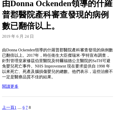
由Donna Ockenden領導的什羅
普郡醫院產科審查發現的病例
數已翻倍以上。
2019 年 6 月 24 日
由Donna Ockenden領導的什羅普郡醫院產科審查發現的病例數
已翻倍以上。2017年，時任衛生大臣傑瑞米·亨特宣布調查，
針對管理皇家修茲伯里醫院及特爾福德公主醫院的SaTH可避
免嬰兒死亡事件。NHS Improvement 現在要求提供自 1998 年
以來死亡、死產及腦損傷嬰兒的總數。他們表示，這些治療不
一定是醫療品質不佳的結果。
閱讀更多
上一頁
1
…
6
7
8