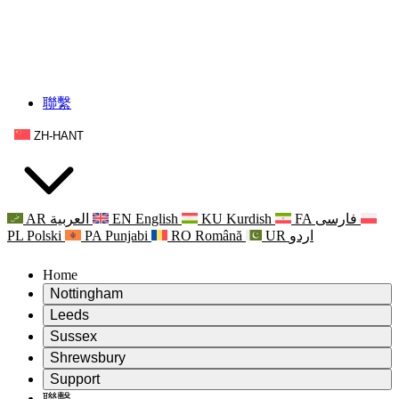
聯繫
ZH-HANT
AR
العربية
EN
English
KU
Kurdish
FA
فارسی
PL
Polski
PA
Punjabi
RO
Română
UR
اردو
Home
Nottingham
Review
Leeds
評審主席
Review
Sussex
獨立審核小組
評審主席
Review
Shrewsbury
職權範圍
獨立審核小組
評審主席
Review
Support
獨立審查最終報告
職權範圍
獨立審核小組
產科複查的職權範圍
Leeds
聯繫