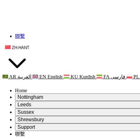
聯繫
ZH-HANT
AR
العربية
EN
English
KU
Kurdish
FA
فارسی
PL
Home
Nottingham
Review
Leeds
評審主席
Review
Sussex
獨立審核小組
評審主席
Review
Shrewsbury
職權範圍
獨立審核小組
評審主席
Review
Support
獨立審查最終報告
職權範圍
獨立審核小組
產科複查的職權範圍
Leeds
聯繫
常見問題
聯繫
職權範圍
公告
利茲地區服務