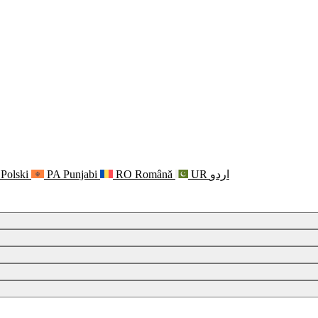
Polski
PA
Punjabi
RO
Română
UR
اردو