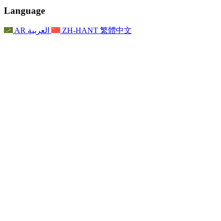
聯繫
For Families
聯繫
Reports
Nottingham
Language
For Families
家庭心理支持
For Families
獨立審查的最終報告
家庭心理支援服務
家庭回饋流程
家庭更新
家庭心理支持
獨立審查報告的首次報告
心理健康危機支援
AR
العربية
ZH-HANT
繁體中文
最新消息
事件
家庭更新
For Families
諾丁漢區域服務
電子報
For Staff
事件
更新
National
退出
員工支援
For Staff
敗血症慈善機構
事件
員工之聲
員工支援
懷孕期間和懷孕前後的癌症支援
家庭心理支持
員工之聲
專業諮詢機構
For Staff
全國嬰兒丟失組織
員工支援
為兒童殘疾時的家庭提供支援
Other
全國兄弟姐妹支援
GMC與NMC
全國喪親援助
基於信仰的喪親支援
對於父親