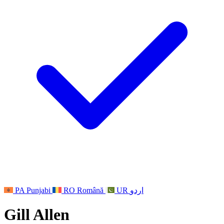
Organizacje doradztwa zawodowego
Other
Krajowe organizacje zajmujące się utratą dziecka
GMC i NMC
Wsparcie dla rodzin, gdy dziecko jest niepełnosprawne
Krajowe wsparcie dla rodzeństwa
Krajowe wsparcie w żałobie
Wsparcie w żałobie opartej na wierze
Dla ojców
PA
Punjabi
RO
Română
UR
اردو
Gill Allen