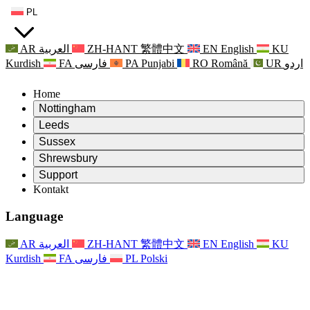
PL
AR
العربية
ZH-HANT
繁體中文
EN
English
KU
Kurdish
FA
فارسی
PA
Punjabi
RO
Română
UR
اردو
Home
Nottingham
Review
Leeds
Przewodniczący Przeglądu
Review
Sussex
Niezależny zespół recenzentów
Przewodniczący Przeglądu
Review
Shrewsbury
Zakres uprawnień
Niezależny zespół recenzentów
Przewodniczący Przeglądu
Raport końcowy z niezależnego przeglądu
Review
Support
Zakres wymagań i obowiązków
Niezależny zespół recenzentów
Często zadawane pytania
Zakres zadań w zakresie oceny macierzyństwa
Kontakt
Leeds
Kontakt
Zakres uprawnień
Kontakt
Anonsy
For Families
Usługi regionalne Leeds
Kontakt
For Families
Reports
Wsparcie psychologiczne dla rodzin
Nottingham
Language
For Families
Proces przekazywania informacji zwrotnych przez rodzinę
Raport końcowy z niezależnego przeglądu
Aktualizacje dla rodzin
Rodzinna Służba Wsparcia Psychologicznego
Wsparcie psychologiczne dla rodzin
Najnowsze informacje
Pierwszy raport z niezależnego przeglądu
Zdarzenia
Wsparcie w sytuacjach kryzysowych związanych ze
Aktualizacje dla rodzin
AR
العربية
ZH-HANT
繁體中文
EN
English
KU
Biuletyny informacyjne
For Families
For Staff
zdrowiem psychicznym
Zdarzenia
Kurdish
FA
فارسی
PL
Polski
Opt Out
Aktualizacje
Wsparcie dla personelu
Usługi regionalne Nottingham
For Staff
Zdarzenia
Głosy personelu
National
Wsparcie dla personelu
Wsparcie psychologiczne dla rodzin
Organizacje charytatywne zajmujące się sepsą
Głosy personelu
For Staff
Wsparcie onkologiczne w czasie ciąży i wokół niej
Wsparcie dla personelu