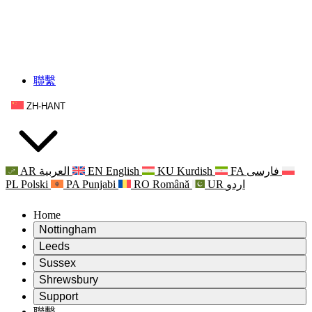
聯繫
ZH-HANT
AR
العربية
EN
English
KU
Kurdish
FA
فارسی
PL
Polski
PA
Punjabi
RO
Română
UR
اردو
Home
Nottingham
Review
Leeds
評審主席
Review
Sussex
獨立審核小組
評審主席
Review
Shrewsbury
職權範圍
獨立審核小組
評審主席
Review
Support
獨立審查最終報告
職權範圍
獨立審核小組
產科複查的職權範圍
Leeds
聯繫