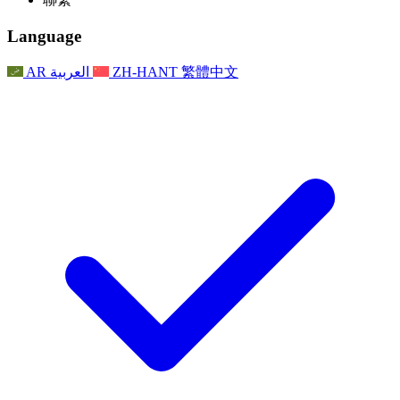
常見問題
聯繫
職權範圍
公告
利茲地區服務
聯繫
For Families
聯繫
Reports
Nottingham
Language
For Families
家庭心理支持
For Families
獨立審查的最終報告
家庭心理支援服務
家庭回饋流程
家庭更新
家庭心理支持
獨立審查報告的首次報告
心理健康危機支援
AR
العربية
ZH-HANT
繁體中文
最新消息
事件
家庭更新
For Families
諾丁漢區域服務
電子報
For Staff
事件
更新
National
退出
員工支援
For Staff
敗血症慈善機構
事件
員工之聲
員工支援
懷孕期間和懷孕前後的癌症支援
家庭心理支持
員工之聲
專業諮詢機構
For Staff
全國嬰兒丟失組織
員工支援
為兒童殘疾時的家庭提供支援
Other
全國兄弟姐妹支援
GMC與NMC
全國喪親援助
基於信仰的喪親支援
對於父親