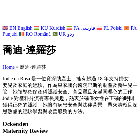
EN
English
KU
Kurdish
FA
فارسی
PL
Polski
PA
Punjabi
RO
Română
UR
اردو
喬迪·達羅莎
Home
»
喬迪·達羅莎
Jodie da Rosa 是一位資深助產士，擁有超過 18 年支持婦女、
嬰兒及家庭的經驗。作為皇家聯合醫院巴斯的助產及新生兒主
管，她領導確保產科照護安全、高品質且充滿同理心的工作。
Jodie 對產科分流有專長興趣，熱衷於確保女性在正確的時間
獲得正確的照護。她擁有病患安全與法律背景，帶來清晰且深
思熟慮的經驗學習與改善服務的方法。
Ockenden
Maternity Review