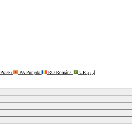
Polski
PA
Punjabi
RO
Română
UR
اردو