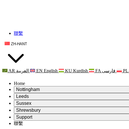
聯繫
ZH-HANT
AR
العربية
EN
English
KU
Kurdish
FA
فارسی
PL
Home
Nottingham
Review
Leeds
評審主席
Review
Sussex
獨立審核小組
評審主席
Review
Shrewsbury
職權範圍
獨立審核小組
評審主席
Review
Support
獨立審查最終報告
職權範圍
獨立審核小組
產科複查的職權範圍
Leeds
聯繫
常見問題
聯繫
職權範圍
公告
利茲地區服務