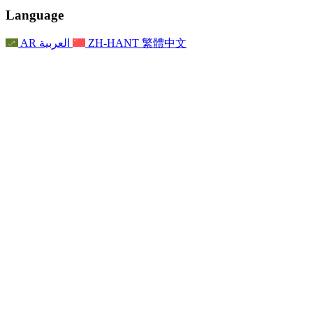
聯繫
For Families
聯繫
Reports
Nottingham
Language
For Families
家庭心理支持
For Families
獨立審查的最終報告
家庭心理支援服務
家庭回饋流程
家庭更新
家庭心理支持
獨立審查報告的首次報告
心理健康危機支援
AR
العربية
ZH-HANT
繁體中文
最新消息
事件
家庭更新
For Families
諾丁漢區域服務
電子報
For Staff
事件
更新
National
退出
員工支援
For Staff
敗血症慈善機構
事件
員工之聲
員工支援
懷孕期間和懷孕前後的癌症支援
家庭心理支持
員工之聲
專業諮詢機構
For Staff
全國嬰兒丟失組織
員工支援
為兒童殘疾時的家庭提供支援
Other
全國兄弟姐妹支援
GMC與NMC
全國喪親援助
基於信仰的喪親支援
對於父親