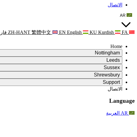
الاتصال
AR
FA
Kurdish
KU
English
EN
繁體中文
ZH-HANT
فار
Home
Nottingham
Review
Leeds
رئيس الاستعراض
Review
Sussex
فريق المراجعة المستقل
رئيس الاستعراض
Review
Shrewsbury
الاختصاصات
فريق المراجعة المستقل
رئيس الاستعراض
Review
Support
التقرير النهائي للمراجعة المستقلة
الاختصاصات
فريق المراجعة المستقل
اختصاصات استعراض الأمومة
الأسئلة المتداولة
Leeds
الاتصال
الاتصال
الاختصاصات
اعلانات
الاتصال
الخدمات الإقليمية ليدز
For Families
الاتصال
Reports
For Families
Nottingham
Language
الدعم النفسي للعائلات
For Families
التقرير النهائي للمراجعة المستقلة
عملية التغذية الراجعة للأسرة
خدمة الدعم النفسي الأسري
تحديثات للعائلات
الدعم النفسي للعائلات
التقرير الأول للمراجعة المستقلة
آخر التحديثات
دعم أزمات الصحة النفسية
احداث
AR
العربية
تحديثات للعائلات
For Families
النشرات الإخبارية
الخدمات الإقليمية في نوتنغهام
For Staff
احداث
التحديثات
National
الانسحاب
دعم الموظفين
For Staff
احداث
الجمعيات الخيرية للإنتان
أصوات الموظفين
دعم الموظفين
الدعم النفسي للعائلات
دعم مرضى السرطان أثناء الحمل وحوله