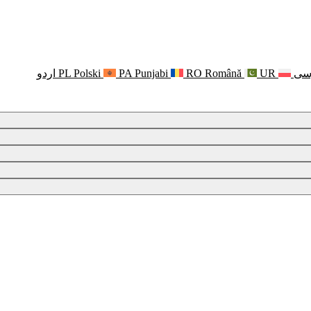
سی
UR
Română
RO
Punjabi
PA
Polski
PL
اردو