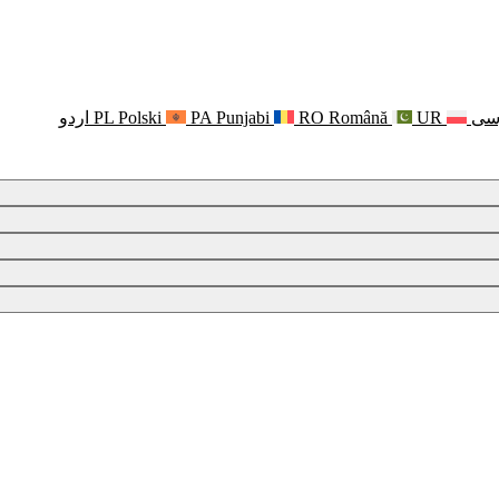
سی
UR
Română
RO
Punjabi
PA
Polski
PL
اردو