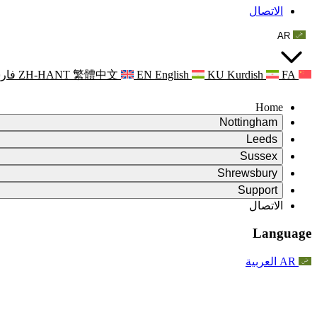
الاتصال
AR
FA
Kurdish
KU
English
EN
繁體中文
ZH-HANT
فار
Home
Nottingham
Review
Leeds
رئيس الاستعراض
Review
Sussex
فريق المراجعة المستقل
رئيس الاستعراض
Review
Shrewsbury
الاختصاصات
فريق المراجعة المستقل
رئيس الاستعراض
Review
Support
التقرير النهائي للمراجعة المستقلة
الاختصاصات
فريق المراجعة المستقل
اختصاصات استعراض الأمومة
الأسئلة المتداولة
Leeds
الاتصال
الاتصال
الاختصاصات
اعلانات
الاتصال
الخدمات الإقليمية ليدز
For Families
الاتصال
Reports
For Families
Nottingham
Language
الدعم النفسي للعائلات
For Families
التقرير النهائي للمراجعة المستقلة
عملية التغذية الراجعة للأسرة
خدمة الدعم النفسي الأسري
تحديثات للعائلات
الدعم النفسي للعائلات
التقرير الأول للمراجعة المستقلة
آخر التحديثات
دعم أزمات الصحة النفسية
احداث
AR
العربية
تحديثات للعائلات
For Families
النشرات الإخبارية
الخدمات الإقليمية في نوتنغهام
For Staff
احداث
التحديثات
National
الانسحاب
دعم الموظفين
For Staff
احداث
الجمعيات الخيرية للإنتان
أصوات الموظفين
دعم الموظفين
الدعم النفسي للعائلات
دعم مرضى السرطان أثناء الحمل وحوله