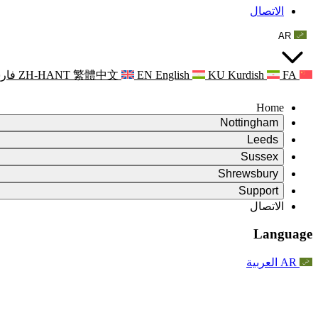
الاتصال
AR
FA
Kurdish
KU
English
EN
繁體中文
ZH-HANT
فار
Home
Nottingham
Review
Leeds
رئيس الاستعراض
Review
Sussex
فريق المراجعة المستقل
رئيس الاستعراض
Review
Shrewsbury
الاختصاصات
فريق المراجعة المستقل
رئيس الاستعراض
Review
Support
التقرير النهائي للمراجعة المستقلة
الاختصاصات
فريق المراجعة المستقل
اختصاصات استعراض الأمومة
الأسئلة المتداولة
Leeds
الاتصال
الاتصال
الاختصاصات
اعلانات
الاتصال
الخدمات الإقليمية ليدز
For Families
الاتصال
Reports
For Families
Nottingham
Language
الدعم النفسي للعائلات
For Families
التقرير النهائي للمراجعة المستقلة
عملية التغذية الراجعة للأسرة
خدمة الدعم النفسي الأسري
تحديثات للعائلات
الدعم النفسي للعائلات
التقرير الأول للمراجعة المستقلة
آخر التحديثات
دعم أزمات الصحة النفسية
احداث
AR
العربية
تحديثات للعائلات
For Families
النشرات الإخبارية
الخدمات الإقليمية في نوتنغهام
For Staff
احداث
التحديثات
National
الانسحاب
دعم الموظفين
For Staff
احداث
الجمعيات الخيرية للإنتان
أصوات الموظفين
دعم الموظفين
الدعم النفسي للعائلات
دعم مرضى السرطان أثناء الحمل وحوله