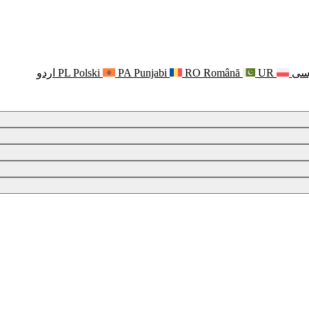
سی
UR
Română
RO
Punjabi
PA
Polski
PL
اردو