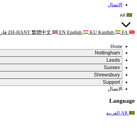
الاتصال
AR
FA
Kurdish
KU
English
EN
繁體中文
ZH-HANT
فار
Home
Nottingham
Review
Leeds
رئيس الاستعراض
Review
Sussex
فريق المراجعة المستقل
رئيس الاستعراض
Review
Shrewsbury
الاختصاصات
فريق المراجعة المستقل
رئيس الاستعراض
Review
Support
التقرير النهائي للمراجعة المستقلة
الاختصاصات
فريق المراجعة المستقل
اختصاصات استعراض الأمومة
الأسئلة المتداولة
Leeds
الاتصال
الاتصال
الاختصاصات
اعلانات
الاتصال
الخدمات الإقليمية ليدز
For Families
الاتصال
Reports
For Families
Nottingham
Language
الدعم النفسي للعائلات
For Families
التقرير النهائي للمراجعة المستقلة
عملية التغذية الراجعة للأسرة
خدمة الدعم النفسي الأسري
تحديثات للعائلات
الدعم النفسي للعائلات
التقرير الأول للمراجعة المستقلة
آخر التحديثات
دعم أزمات الصحة النفسية
احداث
AR
العربية
تحديثات للعائلات
For Families
النشرات الإخبارية
الخدمات الإقليمية في نوتنغهام
For Staff
احداث
التحديثات
National
الانسحاب
دعم الموظفين
For Staff
احداث
الجمعيات الخيرية للإنتان
أصوات الموظفين
دعم الموظفين
الدعم النفسي للعائلات
دعم مرضى السرطان أثناء الحمل وحوله