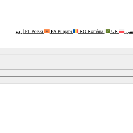
سی
UR
Română
RO
Punjabi
PA
Polski
PL
اردو