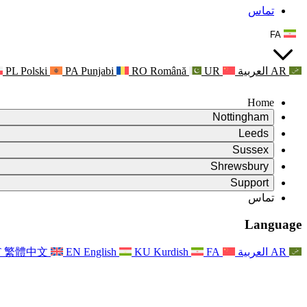
تماس
FA
AR
العربية
UR
Română
RO
Punjabi
PA
Polski
PL
Home
Nottingham
Review
Leeds
رئیس بررسی
Review
Sussex
تیم بررسی مستقل
رئیس بررسی
Review
Shrewsbury
شرایط مرجع
تیم بررسی مستقل
رئیس بررسی
Review
Support
گزارش نهایی بررسی مستقل
شرایط مرجع
تیم بررسی مستقل
شرح وظایف برای بررسی زایمان
سوالات متداول
Leeds
تماس
تماس
شرایط مرجع
اطلاعیه ها
تماس
خدمات منطقه‌ای لیدز
For Families
تماس
Reports
For Families
Nottingham
Language
حمایت روانی از خانواده‌ها
For Families
گزارش نهایی بررسی مستقل
فرآیند بازخورد خانواده
خدمات پشتیبانی روانشناختی خانواده
به‌روزرسانی‌ها برای خانواده‌ها
حمایت روانی از خانواده‌ها
اولین گزارش از نشریه ایندیپندنت ریویو
آخرین به‌روزرسانی‌ها
پشتیبانی بحران سلامت روان
رویدادها
AR
العربية
FA
Kurdish
KU
English
EN
繁體中文
T
به روز رسانی برای خانواده ها
For Families
خبرنامه‌ها
خدمات منطقه‌ای ناتینگهام
For Staff
رویدادها
به‌روزرسانی‌ها
انصراف
National
پشتیبانی از کارکنان
For Staff
رویدادها
خیریه‌های سپسیس
صدای کارکنان
پشتیبانی از کارکنان
حمایت روانی از خانواده‌ها
حمایت از سرطان در دوران بارداری و پیرامون آن
صدای کارکنان