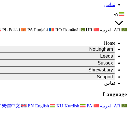
تماس
FA
AR
العربية
UR
Română
RO
Punjabi
PA
Polski
PL
Home
Nottingham
Review
Leeds
رئیس بررسی
Review
Sussex
تیم بررسی مستقل
رئیس بررسی
Review
Shrewsbury
شرایط مرجع
تیم بررسی مستقل
رئیس بررسی
Review
Support
گزارش نهایی بررسی مستقل
شرایط مرجع
تیم بررسی مستقل
شرح وظایف برای بررسی زایمان
سوالات متداول
Leeds
تماس
تماس
شرایط مرجع
اطلاعیه ها
تماس
خدمات منطقه‌ای لیدز
For Families
تماس
Reports
For Families
Nottingham
Language
حمایت روانی از خانواده‌ها
For Families
گزارش نهایی بررسی مستقل
فرآیند بازخورد خانواده
خدمات پشتیبانی روانشناختی خانواده
به‌روزرسانی‌ها برای خانواده‌ها
حمایت روانی از خانواده‌ها
اولین گزارش از نشریه ایندیپندنت ریویو
آخرین به‌روزرسانی‌ها
پشتیبانی بحران سلامت روان
رویدادها
AR
العربية
FA
Kurdish
KU
English
EN
繁體中文
T
به روز رسانی برای خانواده ها
For Families
خبرنامه‌ها
خدمات منطقه‌ای ناتینگهام
For Staff
رویدادها
به‌روزرسانی‌ها
انصراف
National
پشتیبانی از کارکنان
For Staff
رویدادها
خیریه‌های سپسیس
صدای کارکنان
پشتیبانی از کارکنان
حمایت روانی از خانواده‌ها
حمایت از سرطان در دوران بارداری و پیرامون آن
صدای کارکنان