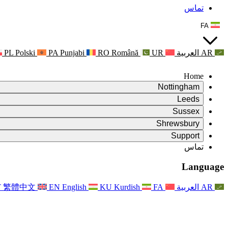
تماس
FA
AR
العربية
UR
Română
RO
Punjabi
PA
Polski
PL
Home
Nottingham
Review
Leeds
رئیس بررسی
Review
Sussex
تیم بررسی مستقل
رئیس بررسی
Review
Shrewsbury
شرایط مرجع
تیم بررسی مستقل
رئیس بررسی
Review
Support
گزارش نهایی بررسی مستقل
شرایط مرجع
تیم بررسی مستقل
شرح وظایف برای بررسی زایمان
سوالات متداول
Leeds
تماس
تماس
شرایط مرجع
اطلاعیه ها
تماس
خدمات منطقه‌ای لیدز
For Families
تماس
Reports
For Families
Nottingham
Language
حمایت روانی از خانواده‌ها
For Families
گزارش نهایی بررسی مستقل
فرآیند بازخورد خانواده
خدمات پشتیبانی روانشناختی خانواده
به‌روزرسانی‌ها برای خانواده‌ها
حمایت روانی از خانواده‌ها
اولین گزارش از نشریه ایندیپندنت ریویو
آخرین به‌روزرسانی‌ها
پشتیبانی بحران سلامت روان
رویدادها
AR
العربية
FA
Kurdish
KU
English
EN
繁體中文
T
به روز رسانی برای خانواده ها
For Families
خبرنامه‌ها
خدمات منطقه‌ای ناتینگهام
For Staff
رویدادها
به‌روزرسانی‌ها
انصراف
National
پشتیبانی از کارکنان
For Staff
رویدادها
خیریه‌های سپسیس
صدای کارکنان
پشتیبانی از کارکنان
حمایت روانی از خانواده‌ها
حمایت از سرطان در دوران بارداری و پیرامون آن
صدای کارکنان